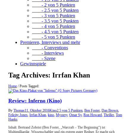
- 2 von 5 Punkten
- 2.5 von 5 Punkten
- 3 von 5 Punkten
- 3.5 von 5 Punkten
- 4 von 5 Punkten
- 4.5 von 5 Punkten
- 5 von 5 Punkten
Premieren, Interviews und mehr
- Conventions
- Interviews
- Szene
Gewinnspiele
Tag Archives:
Irrfan Khan
Home
/
Posts Tagged:
Review: Inferno (Kino)
By
Thomas
11. Oktober 2016
Kino
2.5 von 5 Punkten
,
Ben Foster
,
Dan Brown
,
Felicity Jones
,
Irrfan Khan
,
kino
,
Mystery
,
Omar Sy
,
Ron Howard
,
Thriller
,
Tom
Hanks
Inhalt: Bertrand Zobrist (Ben Foster, „Warcraft – The Beginning“) ist
Multimilliardär, Wissenschaftler und ein extrem guter Redner. Er macht sich