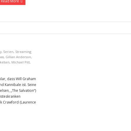
Read More
y
,
Serien
,
Streaming
nas
,
Gillian Anderson
,
kelsen
,
Michael Pitt
,
klar, dass Will Graham
d Kannibale ist. Seine
sen, „The Salvation“)
eisteskranken
ack Crawford (Laurence