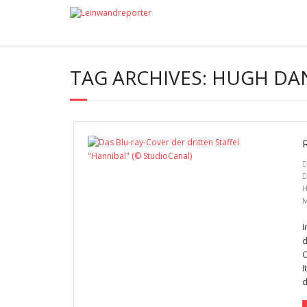
TAG ARCHIVES:
HUGH DA
H
M
I
d
C
I
d