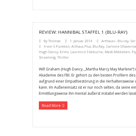
REVIEW: HANNIBAL STAFFEL 1 (BLU-RAY)
By
Thomas
1. Januar 2014
Arthaus+
,
Blu-ray
,
Ser
4 von 5 Punkten
,
Arthaus Plus
,
Blu-Ray
,
Carloine Dhaverna
Hugh Dancy
,
Krimi
,
Laurence Fishburne
,
Mads Mikkelsen
,
Ps
Streaming
,
Thriller
Will Graham (Hugh Dancy, „Martha Marcy May Marlene“) i
Akademie des FBI. Er gehört zu den besten Profilern des
aufgrund einer Empathiestörung in die Verhaltensweise d
kann. Im Außeneinsatz ist er nur noch selten, da seine ei
Ermittlungsweise ihn mental äußerst instabil werden lässt
Read More