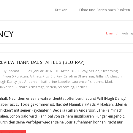
Kritiken
Filme und Serien nach Punkten
NCY
Home
/
Posts Ta
REVIEW: HANNIBAL STAFFEL 3 (BLU-RAY)
By
Thomas
28. Januar 2016
Arthaus+
,
Blu-ray
,
Serien
,
Streaming
4 von 5 Punkten
,
Arthaus Plus
,
Blu-Ray
,
Caroline Dhavernas
,
Gillian Anderson
,
ugh Dancy
,
Joe Anderson
,
Katherine Isabelle
,
Laurence Fishburne
,
Mads
ikkelsen
,
Richard Armitrage
,
serien
,
Streaming
,
Thriller
nhalt: Nachdem er seine wahre Identität offenbart hat und Will (Hugh Dancy)
abei fast zu Tode gekommen ist, flüchtet Hannibal (Mads Mikkelsen, „Men &
hicken“) mit seiner Psychiaterin Bedelia (Gillian Anderson, „The Fall“) nach
talien. Schon bald wird Hannibal von seinem unstillbaren Hunger eingeholt,
urch den seine Verfolger wieder seine Spur aufnehmen können. Nicht nur […]