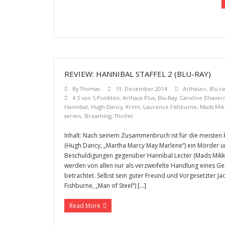
REVIEW: HANNIBAL STAFFEL 2 (BLU-RAY)
By
Thomas
13. Dezember 2014
Arthaus+
,
Blu-ra
4.5 von 5 Punkten
,
Arthaus Plus
,
Blu-Ray
,
Caroline Dhaver
Hannibal
,
Hugh Dancy
,
Krimi
,
Laurence Fishburne
,
Mads Mik
serien
,
Streaming
,
Thriller
Inhalt: Nach seinem Zusammenbruch ist für die meisten 
(Hugh Dancy, „Martha Marcy May Marlene“) ein Mörder un
Beschuldigungen gegenüber Hannibal Lecter (Mads Mikkel
werden von allen nur als verzweifelte Handlung eines G
betrachtet. Selbst sein guter Freund und Vorgesetzter J
Fishburne, „Man of Steel“) […]
Read More