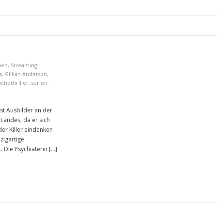
ien
,
Streaming
s
,
Gillian Anderson
,
ychothriller
,
serien
,
st Ausbilder an der
 Landes, da er sich
er Killer eindenken
nzigartige
. Die Psychiaterin […]