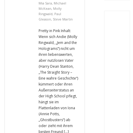
Mia Sara
,
Michael
McKean
,
Molly
Ringwald
,
Paul
Gleason
,
Steve Martin
Pretty in Pink Inhalt:
Wenn sich Andie (Molly
Ringwald, „Jem and the
Holograms“) nicht um
ihren liebenswerten,
aber nutzlosen Vater
(Harry Dean Stanton,
„The Straight Story –
Eine wahre Geschichte“)
kümmert oder ihren
Außenseiterstatus an
der High School pflegt,
hängt sie im
Plattenladen von Iona
(Annie Potts,
„Ghostbusters“) ab
oder zieht mit ihrem
besten Freund […]