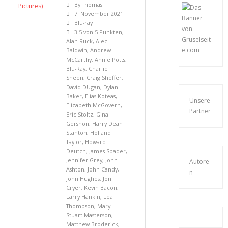
By
Thomas
7. November 2021
Blu-ray
3.5 von 5 Punkten
,
Alan Ruck
,
Alec
Baldwin
,
Andrew
McCarthy
,
Annie Potts
,
Blu-Ray
,
Charlie
Sheen
,
Craig Sheffer
,
David DUgan
,
Dylan
Baker
,
Elias Koteas
,
Unsere
Elizabeth McGovern
,
Partner
Eric Stoltz
,
Gina
Gershon
,
Harry Dean
Stanton
,
Holland
Taylor
,
Howard
Deutch
,
James Spader
,
Jennifer Grey
,
John
Autore
Ashton
,
John Candy
,
n
John Hughes
,
Jon
Cryer
,
Kevin Bacon
,
Larry Hankin
,
Lea
Thompson
,
Mary
Stuart Masterson
,
Matthew Broderick
,