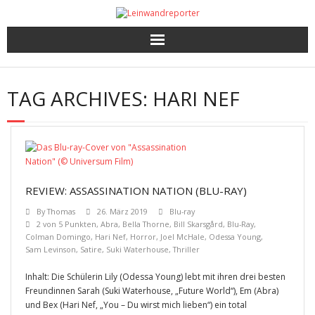
Kritiken
TAG ARCHIVES:
HARI NEF
Filme und Serien nach Punkten
Premieren, Interviews und mehr
Gewinnspiele
REVIEW: ASSASSINATION NATION (BLU-RAY)
By
Thomas
26. März 2019
Blu-ray
2 von 5 Punkten
,
Abra
,
Bella Thorne
,
Bill Skarsgård
,
Blu-Ray
,
Colman Domingo
,
Hari Nef
,
Horror
,
Joel McHale
,
Odessa Young
,
Sam Levinson
,
Satire
,
Suki Waterhouse
,
Thriller
Inhalt: Die Schülerin Lily (Odessa Young) lebt mit ihren drei besten
Freundinnen Sarah (Suki Waterhouse, „Future World“), Em (Abra)
und Bex (Hari Nef, „You – Du wirst mich lieben“) ein total