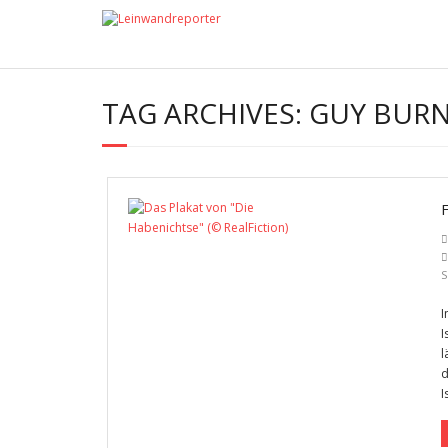
TAG ARCHIVES:
GUY BUR
S
I
I
l
d
I