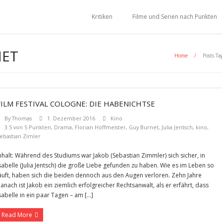
Kritiken
Filme und Serien nach Punkten
NET
Home
/
Posts Ta
FILM FESTIVAL COLOGNE: DIE HABENICHTSE
By
Thomas
1. Dezember 2016
Kino
3.5 von 5 Punkten
,
Drama
,
Florian Hoffmeister
,
Guy Burnet
,
Julia Jentsch
,
kino
,
ebastian Zimler
nhalt: Während des Studiums war Jakob (Sebastian Zimmler) sich sicher, in
sabelle (Julia Jentsch) die große Liebe gefunden zu haben. Wie es im Leben so
äuft, haben sich die beiden dennoch aus den Augen verloren. Zehn Jahre
anach ist Jakob ein ziemlich erfolgreicher Rechtsanwalt, als er erfährt, dass
sabelle in ein paar Tagen – am […]
Read More