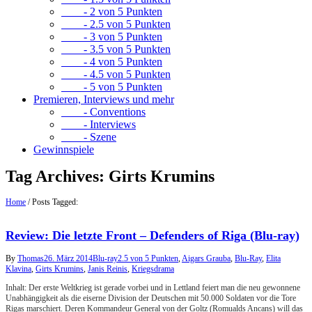
- 2 von 5 Punkten
- 2.5 von 5 Punkten
- 3 von 5 Punkten
- 3.5 von 5 Punkten
- 4 von 5 Punkten
- 4.5 von 5 Punkten
- 5 von 5 Punkten
Premieren, Interviews und mehr
- Conventions
- Interviews
- Szene
Gewinnspiele
Tag Archives:
Girts Krumins
Home
/
Posts Tagged:
Review: Die letzte Front – Defenders of Riga (Blu-ray)
By
Thomas
26. März 2014
Blu-ray
2.5 von 5 Punkten
,
Aigars Grauba
,
Blu-Ray
,
Elita
Klavina
,
Girts Krumins
,
Janis Reinis
,
Kriegsdrama
Inhalt: Der erste Weltkrieg ist gerade vorbei und in Lettland feiert man die neu gewonnene
Unabhängigkeit als die eiserne Division der Deutschen mit 50.000 Soldaten vor die Tore
Rigas marschiert. Deren Kommandeur General von der Goltz (Romualds Ancans) will das