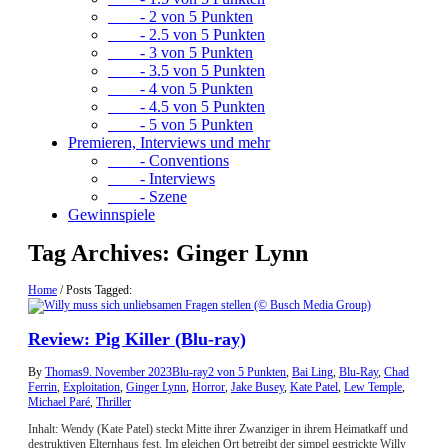
- 2 von 5 Punkten
- 2.5 von 5 Punkten
- 3 von 5 Punkten
- 3.5 von 5 Punkten
- 4 von 5 Punkten
- 4.5 von 5 Punkten
- 5 von 5 Punkten
Premieren, Interviews und mehr
- Conventions
- Interviews
- Szene
Gewinnspiele
Tag Archives:
Ginger Lynn
Home
/
Posts Tagged:
Review: Pig Killer (Blu-ray)
By
Thomas
9. November 2023
Blu-ray
2 von 5 Punkten
,
Bai Ling
,
Blu-Ray
,
Chad
Ferrin
,
Exploitation
,
Ginger Lynn
,
Horror
,
Jake Busey
,
Kate Patel
,
Lew Temple
,
Michael Paré
,
Thriller
Inhalt: Wendy (Kate Patel) steckt Mitte ihrer Zwanziger in ihrem Heimatkaff und
destruktiven Elternhaus fest. Im gleichen Ort betreibt der simpel gestrickte Willy