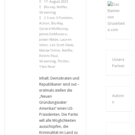
17. August 2023
Blu-ray
,
Netflix
,
Streaming
2.5 von 5 Punkten
,
Action
,
Blu-Ray
,
Gerard McMurray
,
James DeMonaco
,
Joivan Wade
,
Lauren
Velez
,
Lex Scott Davis
,
Marisa Tomei
,
Netflix
,
Rotimi Paul
,
Unsere
Streaming
,
Thriller
,
Partner
Y'lan Noel
Inhalt: Demokraten und
Republikaner sind out –
erstmals stellen die
Autore
„Neuen
n
Gründungsväter
Amerikas“ einen US-
Präsidenten. Die Partei
will alle Möglichkeiten
ausschöpfen, die
Kriminalität im Land zu