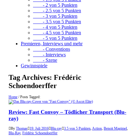
- 2 von 5 Punkten
- 2.5 von 5 Punkten
- 3 von 5 Punkten
- 3.5 von 5 Punkten
- 4 von 5 Punkten
- 4.5 von 5 Punkten
- 5 von 5 Punkten
Premieren, Interviews und mehr
- Conventions
- Interviews
- Szene
Gewinnspiele
Tag Archives:
Frédéric
Schoendoerffer
Home
/
Posts Tagged:
Review: Fast Convoy – Tödlicher Transport (Blu-
ray)
By
Thomas
19. Juli 2016
Blu-ray
3.5 von 5 Punkten
,
Action
,
Benoit Magimel
,
Blu-Ray
,
Frédéric Schoendoerffer