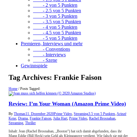
- 2 von 5 Punkten
- 2.5 von 5 Punkten
- 3 von 5 Punkten
- 3.5 von 5 Punkten
- 4 von 5 Punkten
- 4.5 von 5 Punkten
- 5 von 5 Punkten
Premieren, Interviews und mehr
- Conventions
- Interviews
- Szene
Gewinnspiele
Tag Archives:
Frankie Faison
Home
/
Posts Tagged:
Review: I’m Your Woman (Amazon Prime Video)
By
Thomas
11. Dezember 2020
Prime Video
,
Streaming
3.5 von 5 Punkten
,
Arinzé
Kene
,
Drama
,
Frankie Faison
,
Julia Hart
,
Prime Video
,
Rachel Brosnahan
,
Streaming
,
Thriller
Inhalt: Jean (Rachel Brosnahan, „Boston“) hat sich damit abgefunden, dass ihr
Mann Eddie (Bill Heck) sein Geld als Kleinganove verdient. Wie falsch sie mit der