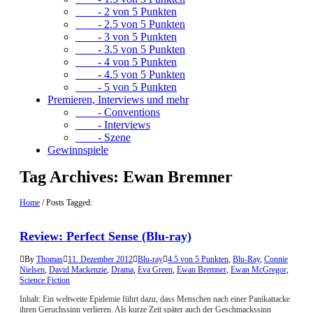
- 2 von 5 Punkten
- 2.5 von 5 Punkten
- 3 von 5 Punkten
- 3.5 von 5 Punkten
- 4 von 5 Punkten
- 4.5 von 5 Punkten
- 5 von 5 Punkten
Premieren, Interviews und mehr
- Conventions
- Interviews
- Szene
Gewinnspiele
Tag Archives:
Ewan Bremner
Home
/
Posts Tagged:
Review: Perfect Sense (Blu-ray)
By
Thomas
11. Dezember 2012
Blu-ray
4.5 von 5 Punkten
,
Blu-Ray
,
Connie
Nielsen
,
David Mackenzie
,
Drama
,
Eva Green
,
Ewan Bremner
,
Ewan McGregor
,
Science Fiction
Inhalt: Ein weltweite Epidemie führt dazu, dass Menschen nach einer Panikattacke
ihren Geruchssinn verlieren. Als kurze Zeit später auch der Geschmackssinn