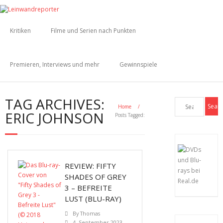
Kritiken
Filme und Serien nach Punkten
Premieren, Interviews und mehr
Gewinnspiele
TAG ARCHIVES:
Home
/
ERIC JOHNSON
Posts Tagged:
REVIEW: FIFTY
SHADES OF GREY
3 – BEFREITE
LUST (BLU-RAY)
By
Thomas
4. September 2023