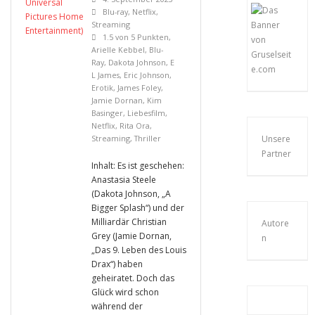
Blu-ray
,
Netflix
,
Streaming
1.5 von 5 Punkten
,
Arielle Kebbel
,
Blu-
Ray
,
Dakota Johnson
,
E
L James
,
Eric Johnson
,
Erotik
,
James Foley
,
Jamie Dornan
,
Kim
Basinger
,
Liebesfilm
,
Netflix
,
Rita Ora
,
Streaming
,
Thriller
Unsere
Partner
Inhalt: Es ist geschehen:
Anastasia Steele
(Dakota Johnson, „A
Bigger Splash“) und der
Milliardär Christian
Autore
Grey (Jamie Dornan,
n
„Das 9. Leben des Louis
Drax“) haben
geheiratet. Doch das
Glück wird schon
während der