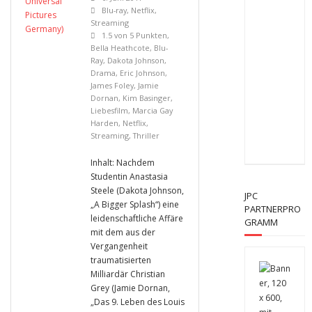
Blu-ray
,
Netflix
,
Streaming
1.5 von 5 Punkten
,
Bella Heathcote
,
Blu-
Ray
,
Dakota Johnson
,
Drama
,
Eric Johnson
,
James Foley
,
Jamie
Dornan
,
Kim Basinger
,
Liebesfilm
,
Marcia Gay
Harden
,
Netflix
,
Streaming
,
Thriller
Inhalt: Nachdem
Studentin Anastasia
Steele (Dakota Johnson,
JPC
„A Bigger Splash“) eine
PARTNERPRO
leidenschaftliche Affäre
GRAMM
mit dem aus der
Vergangenheit
traumatisierten
Milliardär Christian
Grey (Jamie Dornan,
„Das 9. Leben des Louis