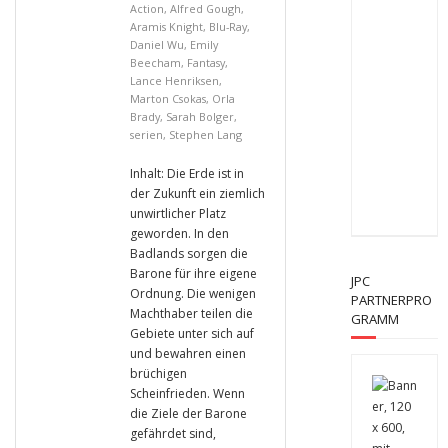
Action
,
Alfred Gough
,
Aramis Knight
,
Blu-Ray
,
Daniel Wu
,
Emily
Beecham
,
Fantasy
,
Lance Henriksen
,
Marton Csokas
,
Orla
Brady
,
Sarah Bolger
,
serien
,
Stephen Lang
Inhalt: Die Erde ist in
der Zukunft ein ziemlich
unwirtlicher Platz
geworden. In den
Badlands sorgen die
Barone für ihre eigene
JPC
Ordnung. Die wenigen
PARTNERPRO
Machthaber teilen die
GRAMM
Gebiete unter sich auf
und bewahren einen
brüchigen
Scheinfrieden. Wenn
die Ziele der Barone
gefährdet sind,