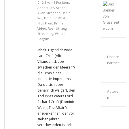
2.5 von 5 Punkten
,
Abenteuer
,
Action
,
Alicia Vikander
,
Daniel
Wu
,
Dominic West
,
Nick Frost
,
Prime
Video
,
Roar Uthaug
,
Streaming
,
Walton
Goggins
Inhalt: Eigentlich wäre
Lara Croft (Alica
Unsere
Vikander, „Liebe
Partner
zwischen den Meeren“)
die Erbin eines
Industrie-Imperiums.
Da sie sich aber
beharrlich weigert, den
Autore
Tod ihres Vaters Lord
n
Richard Croft (Dominic
West, „The Affair“)
anzuerkennen, der vor
sieben Jahren
verschwunden ist, lebt