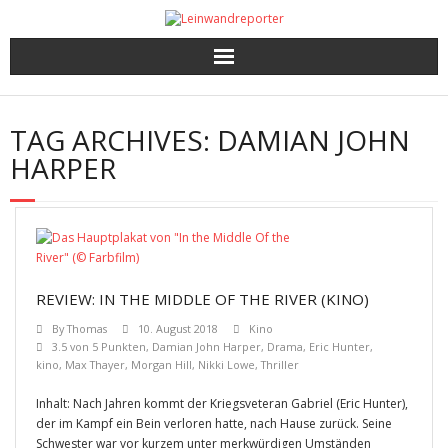
Kritiken
TAG ARCHIVES:
DAMIAN JOHN
Filme und Serien nach Punkten
HARPER
Premieren, Interviews und mehr
Gewinnspiele
REVIEW: IN THE MIDDLE OF THE RIVER (KINO)
By
Thomas
10. August 2018
Kino
3.5 von 5 Punkten
,
Damian John Harper
,
Drama
,
Eric Hunter
,
kino
,
Max Thayer
,
Morgan Hill
,
Nikki Lowe
,
Thriller
Inhalt: Nach Jahren kommt der Kriegsveteran Gabriel (Eric Hunter),
der im Kampf ein Bein verloren hatte, nach Hause zurück. Seine
Schwester war vor kurzem unter merkwürdigen Umständen