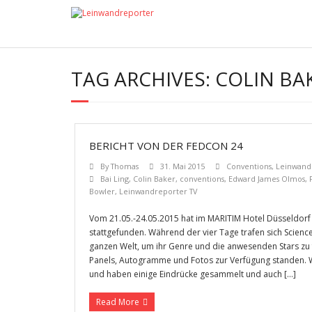
TAG ARCHIVES:
COLIN BA
BERICHT VON DER FEDCON 24
By
Thomas
31. Mai 2015
Conventions
,
Leinwand
Bai Ling
,
Colin Baker
,
conventions
,
Edward James Olmos
,
Bowler
,
Leinwandreporter TV
Vom 21.05.-24.05.2015 hat im MARITIM Hotel Düsseldorf
stattgefunden. Während der vier Tage trafen sich Science
ganzen Welt, um ihr Genre und die anwesenden Stars zu f
Panels, Autogramme und Fotos zur Verfügung standen. W
und haben einige Eindrücke gesammelt und auch […]
Read More