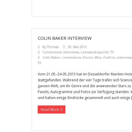
COLIN BAKER INTERVIEW
By
Thomas
30. Mai 2015
Conventions
,
Interviews
,
Leinwandreporter TV
Colin Baker
,
conventions
,
Doctor Who
,
FedCon
,
interview
TV
Vom 21.05.-24.05.2015 hat im Düsseldorfer Maritim-Hote
stattgefunden. Während der vier Tage trafen sich Science
ganzen Welt, um ihr Genre und die anwesenden Stars zu f
Panels, Autogramme und Fotos zur Verfügung standen. W
und haben einige Eindrücke gesammelt und auch einige 
Read More