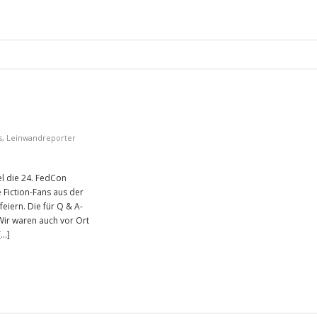
s
,
Leinwandreporter
l die 24. FedCon
 Fiction-Fans aus der
eiern. Die für Q & A-
ir waren auch vor Ort
[…]