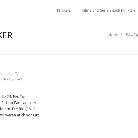
Kritiken
Filme und Serien nach Punkten
KER
Home
/
Posts Ta
reporter TV
FedCon
,
Grant
 die 24. FedCon
 Fiction-Fans aus der
eiern. Die für Q & A-
ir waren auch vor Ort