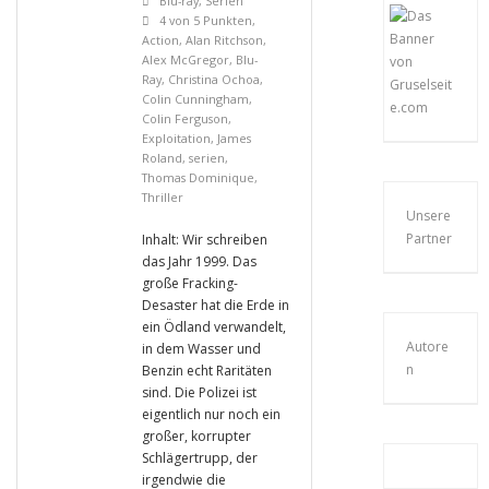
Blu-ray
,
Serien
4 von 5 Punkten
,
Action
,
Alan Ritchson
,
Alex McGregor
,
Blu-
Ray
,
Christina Ochoa
,
Colin Cunningham
,
Colin Ferguson
,
Exploitation
,
James
Roland
,
serien
,
Thomas Dominique
,
Thriller
Unsere
Partner
Inhalt: Wir schreiben
das Jahr 1999. Das
große Fracking-
Desaster hat die Erde in
ein Ödland verwandelt,
Autore
in dem Wasser und
n
Benzin echt Raritäten
sind. Die Polizei ist
eigentlich nur noch ein
großer, korrupter
Schlägertrupp, der
irgendwie die