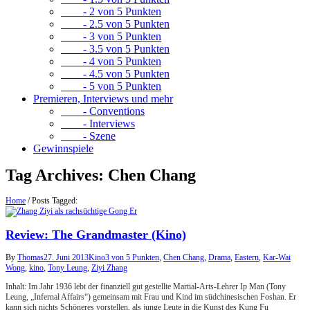
- 2 von 5 Punkten
- 2.5 von 5 Punkten
- 3 von 5 Punkten
- 3.5 von 5 Punkten
- 4 von 5 Punkten
- 4.5 von 5 Punkten
- 5 von 5 Punkten
Premieren, Interviews und mehr
- Conventions
- Interviews
- Szene
Gewinnspiele
Tag Archives:
Chen Chang
Home
/
Posts Tagged:
Review: The Grandmaster (Kino)
By
Thomas
27. Juni 2013
Kino
3 von 5 Punkten
,
Chen Chang
,
Drama
,
Eastern
,
Kar-Wai
Wong
,
kino
,
Tony Leung
,
Ziyi Zhang
Inhalt: Im Jahr 1936 lebt der finanziell gut gestellte Martial-Arts-Lehrer Ip Man (Tony
Leung, „Infernal Affairs“) gemeinsam mit Frau und Kind im südchinesischen Foshan. Er
kann sich nichts Schöneres vorstellen, als junge Leute in die Kunst des Kung Fu