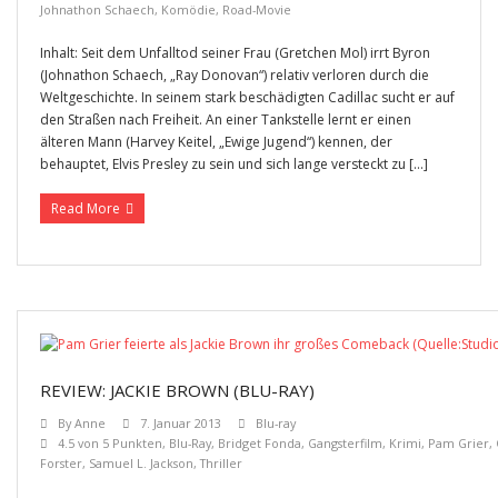
Johnathon Schaech
,
Komödie
,
Road-Movie
Inhalt: Seit dem Unfalltod seiner Frau (Gretchen Mol) irrt Byron
(Johnathon Schaech, „Ray Donovan“) relativ verloren durch die
Weltgeschichte. In seinem stark beschädigten Cadillac sucht er auf
den Straßen nach Freiheit. An einer Tankstelle lernt er einen
älteren Mann (Harvey Keitel, „Ewige Jugend“) kennen, der
behauptet, Elvis Presley zu sein und sich lange versteckt zu […]
Read More
REVIEW: JACKIE BROWN (BLU-RAY)
By
Anne
7. Januar 2013
Blu-ray
4.5 von 5 Punkten
,
Blu-Ray
,
Bridget Fonda
,
Gangsterfilm
,
Krimi
,
Pam Grier
,
Forster
,
Samuel L. Jackson
,
Thriller