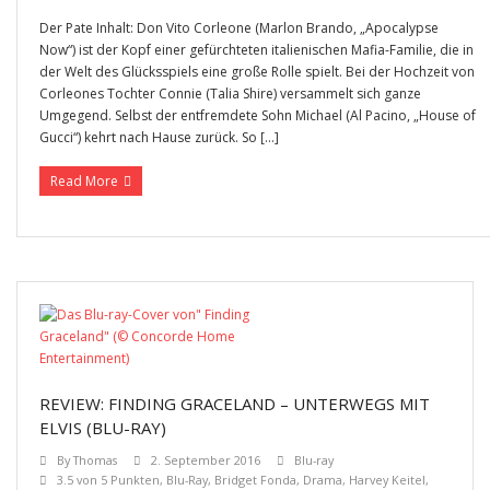
Der Pate Inhalt: Don Vito Corleone (Marlon Brando, „Apocalypse
Now“) ist der Kopf einer gefürchteten italienischen Mafia-Familie, die in
der Welt des Glücksspiels eine große Rolle spielt. Bei der Hochzeit von
Corleones Tochter Connie (Talia Shire) versammelt sich ganze
Umgegend. Selbst der entfremdete Sohn Michael (Al Pacino, „House of
Gucci“) kehrt nach Hause zurück. So […]
Read More
REVIEW: FINDING GRACELAND – UNTERWEGS MIT
ELVIS (BLU-RAY)
By
Thomas
2. September 2016
Blu-ray
3.5 von 5 Punkten
,
Blu-Ray
,
Bridget Fonda
,
Drama
,
Harvey Keitel
,