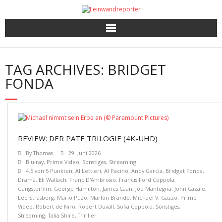
Kritiken
TAG ARCHIVES:
BRIDGET
Filme und Serien nach Punkten
FONDA
Premieren, Interviews und mehr
Gewinnspiele
REVIEW: DER PATE TRILOGIE (4K-UHD)
By
Thomas
29. Juni 2026
Blu-ray
,
Prime Video
,
Sonstiges
,
Streaming
4.5 von 5 Punkten
,
Al Lettieri
,
Al Pacino
,
Andy Garcia
,
Bridget Fonda
,
Drama
,
Eli Wallach
,
Franc D'Ambrosio
,
Francis Ford Coppola
,
Gangsterfilm
,
George Hamilton
,
James Caan
,
Joe Mantegna
,
John Cazale
,
Lee Strasberg
,
Mario Puzo
,
Marlon Brando
,
Michael V. Gazzo
,
Prime
Video
,
Robert de Niro
,
Robert Duvall
,
Sofia Coppola
,
Sonstiges
,
Streaming
,
Talia Shire
,
Thriller