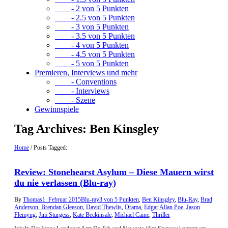
- 2 von 5 Punkten
- 2.5 von 5 Punkten
- 3 von 5 Punkten
- 3.5 von 5 Punkten
- 4 von 5 Punkten
- 4.5 von 5 Punkten
- 5 von 5 Punkten
Premieren, Interviews und mehr
- Conventions
- Interviews
- Szene
Gewinnspiele
Tag Archives:
Ben Kinsgley
Home
/
Posts Tagged:
Review: Stonehearst Asylum – Diese Mauern wirst
du nie verlassen (Blu-ray)
By
Thomas
1. Februar 2015
Blu-ray
3 von 5 Punkten
,
Ben Kinsgley
,
Blu-Ray
,
Brad
Anderson
,
Brendan Gleeson
,
David Thewlis
,
Drama
,
Edgar Allan Poe
,
Jason
Flemyng
,
Jim Sturgess
,
Kate Beckinsale
,
Michael Caine
,
Thriller