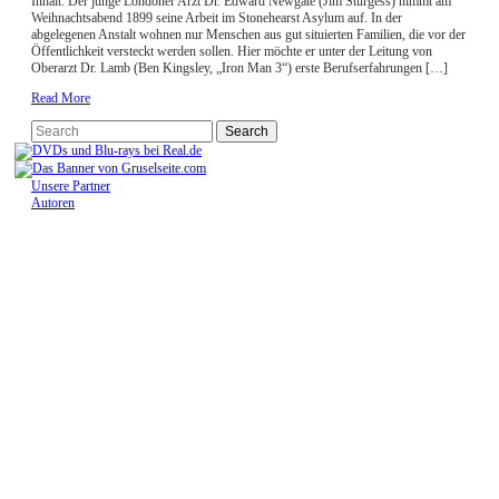
Inhalt: Der junge Londoner Arzt Dr. Edward Newgate (Jim Sturgess) nimmt am
Weihnachtsabend 1899 seine Arbeit im Stonehearst Asylum auf. In der
abgelegenen Anstalt wohnen nur Menschen aus gut situierten Familien, die vor der
Öffentlichkeit versteckt werden sollen. Hier möchte er unter der Leitung von
Oberarzt Dr. Lamb (Ben Kingsley, „Iron Man 3“) erste Berufserfahrungen […]
Read More
Unsere Partner
Autoren