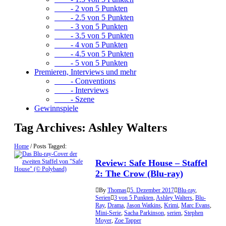
- 2 von 5 Punkten
- 2.5 von 5 Punkten
- 3 von 5 Punkten
- 3.5 von 5 Punkten
- 4 von 5 Punkten
- 4.5 von 5 Punkten
- 5 von 5 Punkten
Premieren, Interviews und mehr
- Conventions
- Interviews
- Szene
Gewinnspiele
Tag Archives:
Ashley Walters
Home
/
Posts Tagged:
Review: Safe House – Staffel
2: The Crow (Blu-ray)
By
Thomas
5. Dezember 2017
Blu-ray
,
Serien
3 von 5 Punkten
,
Ashley Walters
,
Blu-
Ray
,
Drama
,
Jason Watkins
,
Krimi
,
Marc Evans
,
Mini-Serie
,
Sacha Parkinson
,
serien
,
Stephen
Moyer
,
Zoe Tapper