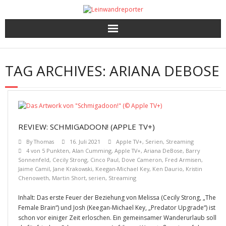
Kritiken
TAG ARCHIVES:
ARIANA DEBOSE
Filme und Serien nach Punkten
Premieren, Interviews und mehr
Gewinnspiele
REVIEW: SCHMIGADOON! (APPLE TV+)
By
Thomas
16. Juli 2021
Apple TV+
,
Serien
,
Streaming
4 von 5 Punkten
,
Alan Cumming
,
Apple TV+
,
Ariana DeBose
,
Barry
Sonnenfeld
,
Cecily Strong
,
Cinco Paul
,
Dove Cameron
,
Fred Armisen
,
Jaime Camil
,
Jane Krakowski
,
Keegan-Michael Key
,
Ken Daurio
,
Kristin
Chenoweth
,
Martin Short
,
serien
,
Streaming
Inhalt: Das erste Feuer der Beziehung von Melissa (Cecily Strong, „The
Female Brain“) und Josh (Keegan-Michael Key, „Predator Upgrade“) ist
schon vor einiger Zeit erloschen. Ein gemeinsamer Wanderurlaub soll