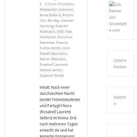
3.5 von 5 Punkten
,
Aleksandar Jovanovic
,
Anna Bullard
,
Artjom
Gilz
,
Blu-Ray
,
Damian
Hardung
,
Désirée
Nosbusch
,
DVD
,
Falk
Hentschel
,
Florence
Kasumba
,
Francis
Fulton-Smith
,
Lion-
Russell Baumann
,
Rainer Matsuani
,
Unsere
Rosabell Laurenti
Partner
Sellers
,
serien
,
Susanne Wuest
Inhalt: Nach einer
durchzechten Nacht
Autore
landet Teilzeitstudentin
n
und Partygirl Nora
(Rosabell Laurenti
Sellers) im Koma. Erst
nach mehreren Tagen
erwacht sie und hat
keinerlei Erinnerung