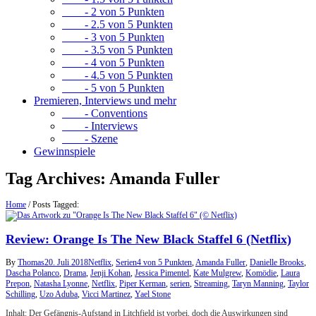
- 2 von 5 Punkten
- 2.5 von 5 Punkten
- 3 von 5 Punkten
- 3.5 von 5 Punkten
- 4 von 5 Punkten
- 4.5 von 5 Punkten
- 5 von 5 Punkten
Premieren, Interviews und mehr
- Conventions
- Interviews
- Szene
Gewinnspiele
Tag Archives:
Amanda Fuller
Home
/
Posts Tagged:
Review: Orange Is The New Black Staffel 6 (Netflix)
By
Thomas
20. Juli 2018
Netflix
,
Serien
4 von 5 Punkten
,
Amanda Fuller
,
Danielle Brooks
,
Dascha Polanco
,
Drama
,
Jenji Kohan
,
Jessica Pimentel
,
Kate Mulgrew
,
Komödie
,
Laura
Prepon
,
Natasha Lyonne
,
Netflix
,
Piper Kerman
,
serien
,
Streaming
,
Taryn Manning
,
Taylor
Schilling
,
Uzo Aduba
,
Vicci Martinez
,
Yael Stone
Inhalt: Der Gefängnis-Aufstand in Litchfield ist vorbei, doch die Auswirkungen sind