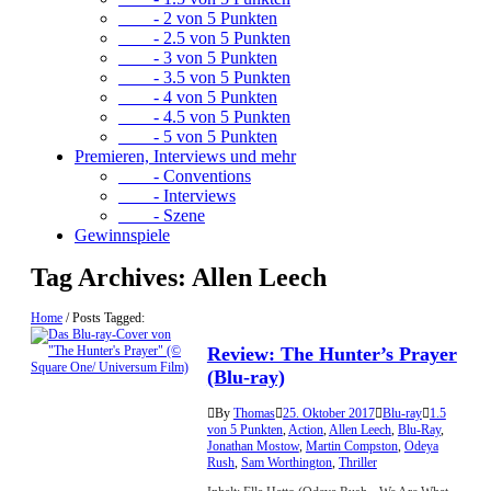
- 2 von 5 Punkten
- 2.5 von 5 Punkten
- 3 von 5 Punkten
- 3.5 von 5 Punkten
- 4 von 5 Punkten
- 4.5 von 5 Punkten
- 5 von 5 Punkten
Premieren, Interviews und mehr
- Conventions
- Interviews
- Szene
Gewinnspiele
Tag Archives:
Allen Leech
Home
/
Posts Tagged:
Review: The Hunter’s Prayer
(Blu-ray)
By
Thomas
25. Oktober 2017
Blu-ray
1.5
von 5 Punkten
,
Action
,
Allen Leech
,
Blu-Ray
,
Jonathan Mostow
,
Martin Compston
,
Odeya
Rush
,
Sam Worthington
,
Thriller