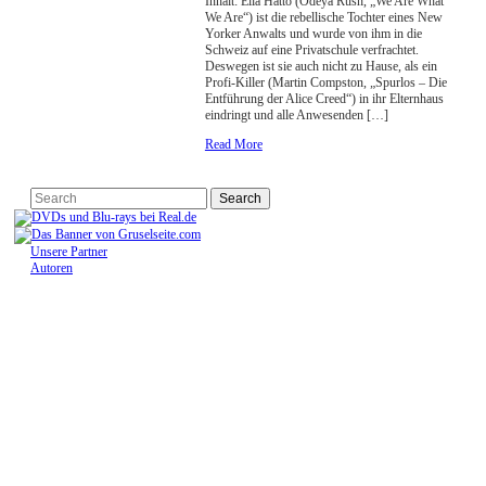
Inhalt: Ella Hatto (Odeya Rush, „We Are What
We Are“) ist die rebellische Tochter eines New
Yorker Anwalts und wurde von ihm in die
Schweiz auf eine Privatschule verfrachtet.
Deswegen ist sie auch nicht zu Hause, als ein
Profi-Killer (Martin Compston, „Spurlos – Die
Entführung der Alice Creed“) in ihr Elternhaus
eindringt und alle Anwesenden […]
Read More
Unsere Partner
Autoren