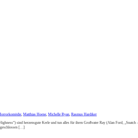
Horrorkomödie
,
Matthias Hoene
,
Michelle Ryan
,
Rasmus Hardiker
ighness“) sind herzensgute Kerle und tun alles für ihren Großvater Ray (Alan Ford, „Snatch 
, geschlossen […]