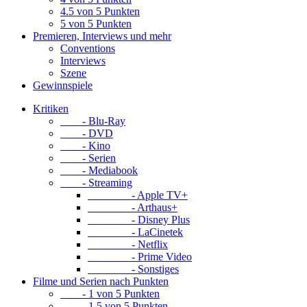
4.5 von 5 Punkten
5 von 5 Punkten
Premieren, Interviews und mehr
Conventions
Interviews
Szene
Gewinnspiele
Kritiken
- Blu-Ray
- DVD
- Kino
- Serien
- Mediabook
- Streaming
- Apple TV+
- Arthaus+
- Disney Plus
- LaCinetek
- Netflix
- Prime Video
- Sonstiges
Filme und Serien nach Punkten
- 1 von 5 Punkten
- 1.5 von 5 Punkten