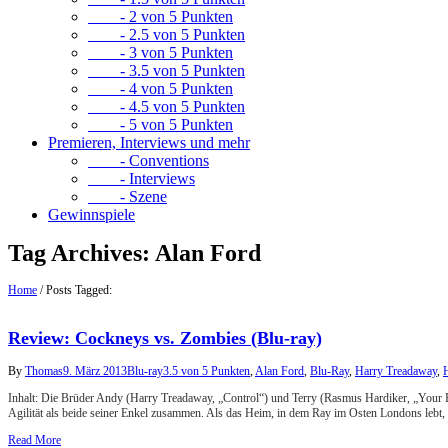
- 2 von 5 Punkten
- 2.5 von 5 Punkten
- 3 von 5 Punkten
- 3.5 von 5 Punkten
- 4 von 5 Punkten
- 4.5 von 5 Punkten
- 5 von 5 Punkten
Premieren, Interviews und mehr
- Conventions
- Interviews
- Szene
Gewinnspiele
Tag Archives:
Alan Ford
Home
/
Posts Tagged:
Review: Cockneys vs. Zombies (Blu-ray)
By
Thomas
9. März 2013
Blu-ray
3.5 von 5 Punkten
,
Alan Ford
,
Blu-Ray
,
Harry Treadaway
,
Inhalt: Die Brüder Andy (Harry Treadaway, „Control“) und Terry (Rasmus Hardiker, „Your H
Agilität als beide seiner Enkel zusammen. Als das Heim, in dem Ray im Osten Londons lebt
Read More