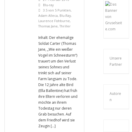
Blu-ray
3.5 von 5 Punkten
,
Adam Alleca
,
Blu-Ray
,
Laurence Fishburne
,
Thomas Jane
,
Thriller
Inhalt: Der ehemalige
Soldat Carter (Thomas
Jane, „Wie ein weißer
Vogel im Schneesturm“)
Unsere
trauert um den Verlust
Partner
seines Sohnes und
trinkt sich auf seiner
Farm langsam zu Tode.
Die 12 Jahre alte Bird
(Ella Ballentine) hat früh
Autore
ihre Eltern verloren und
n
möchte an ihrem
Todestag nur deren
Grab besuchen. Auf
dem Friedhof wird sie
Zeugin […]