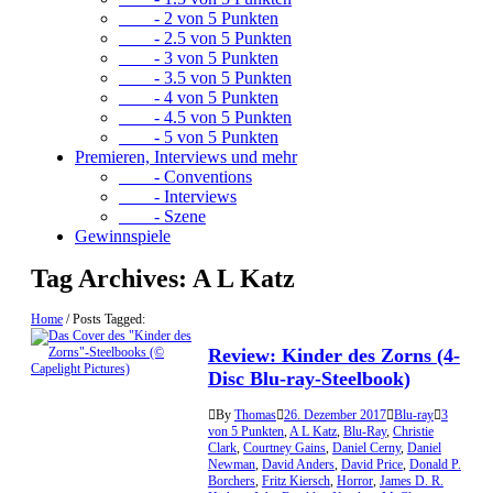
- 2 von 5 Punkten
- 2.5 von 5 Punkten
- 3 von 5 Punkten
- 3.5 von 5 Punkten
- 4 von 5 Punkten
- 4.5 von 5 Punkten
- 5 von 5 Punkten
Premieren, Interviews und mehr
- Conventions
- Interviews
- Szene
Gewinnspiele
Tag Archives:
A L Katz
Home
/
Posts Tagged:
Review: Kinder des Zorns (4-
Disc Blu-ray-Steelbook)
By
Thomas
26. Dezember 2017
Blu-ray
3
von 5 Punkten
,
A L Katz
,
Blu-Ray
,
Christie
Clark
,
Courtney Gains
,
Daniel Cerny
,
Daniel
Newman
,
David Anders
,
David Price
,
Donald P.
Borchers
,
Fritz Kiersch
,
Horror
,
James D. R.