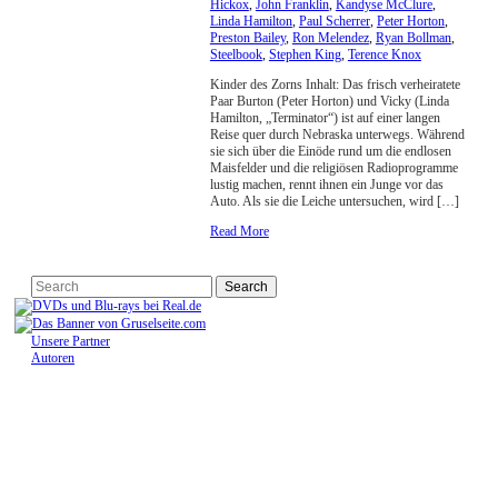
Hickox
,
John Franklin
,
Kandyse McClure
,
Linda Hamilton
,
Paul Scherrer
,
Peter Horton
,
Preston Bailey
,
Ron Melendez
,
Ryan Bollman
,
Steelbook
,
Stephen King
,
Terence Knox
Kinder des Zorns Inhalt: Das frisch verheiratete
Paar Burton (Peter Horton) und Vicky (Linda
Hamilton, „Terminator“) ist auf einer langen
Reise quer durch Nebraska unterwegs. Während
sie sich über die Einöde rund um die endlosen
Maisfelder und die religiösen Radioprogramme
lustig machen, rennt ihnen ein Junge vor das
Auto. Als sie die Leiche untersuchen, wird […]
Read More
Unsere Partner
Autoren