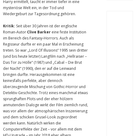
Harry ermittelt, taucht er immer tiefer in eine
mysteriöse Welt ein, in der Tod und
Wiedergeburt zur Tagesordnung gehören.
Kritik:
Seit über 30 Jahren ist der englische
Roman-Autor
Clive Barker
eine feste Institution
im Bereich des Fantasy-Horrors. Auch als
Regisseur durfte er ein paar Mal in Erscheinung
treten. So war „Lord Of Illusions“ 1995 sein dritter
(und bis heute letzter) Langfilm nach „Hellraiser –
Das Tor zu Hölle“ (1987) und „Cabal – Die Brut
der Nacht“ (1990), den er auf die Leinwand
bringen durfte. Herausgekommen ist eine
keinesfalls perfekte, aber dennoch
überzeugende Mischung von Gothic-Horror und
Detektiv-Geschichte. Trotz eines manchmal etwas
sprunghaften Plots und der eher hölzern
anmutenden Dialoge wirkt der Film ziemlich rund,
was vor allem der atmosphärischen Inszenierung
und dem schicken Grusel-Look zugeordnet
werden kann. Natürlich wirken die
Computereffekte der Zeit – vor allem mit dem
HD-Upgrade – im Jahr 2018 eher albern.