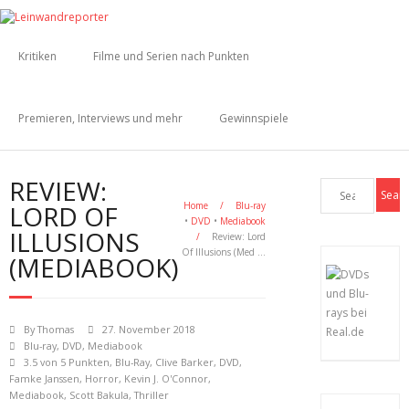
Kritiken
Filme und Serien nach Punkten
Premieren, Interviews und mehr
Gewinnspiele
REVIEW:
LORD OF
Home
/
Blu-ray
•
DVD
•
Mediabook
ILLUSIONS
/
Review: Lord
Of Illusions (Med …
(MEDIABOOK)
By
Thomas
27. November 2018
Blu-ray
,
DVD
,
Mediabook
3.5 von 5 Punkten
,
Blu-Ray
,
Clive Barker
,
DVD
,
Famke Janssen
,
Horror
,
Kevin J. O'Connor
,
Mediabook
,
Scott Bakula
,
Thriller