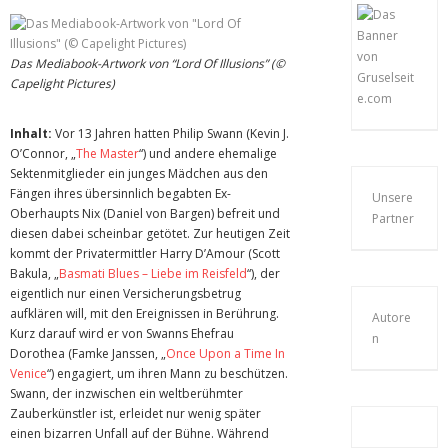
Das Mediabook-Artwork von “Lord Of Illusions” (©
Capelight Pictures)
Inhalt:
Vor 13 Jahren hatten Philip Swann (Kevin J.
O’Connor, „
The Master
“) und andere ehemalige
Sektenmitglieder ein junges Mädchen aus den
Fängen ihres übersinnlich begabten Ex-
Unsere
Oberhaupts Nix (Daniel von Bargen) befreit und
Partner
diesen dabei scheinbar getötet. Zur heutigen Zeit
kommt der Privatermittler Harry D’Amour (Scott
Bakula, „
Basmati Blues – Liebe im Reisfeld
“), der
eigentlich nur einen Versicherungsbetrug
aufklären will, mit den Ereignissen in Berührung.
Autore
Kurz darauf wird er von Swanns Ehefrau
n
Dorothea (Famke Janssen, „
Once Upon a Time In
Venice
“) engagiert, um ihren Mann zu beschützen.
Swann, der inzwischen ein weltberühmter
Zauberkünstler ist, erleidet nur wenig später
einen bizarren Unfall auf der Bühne. Während