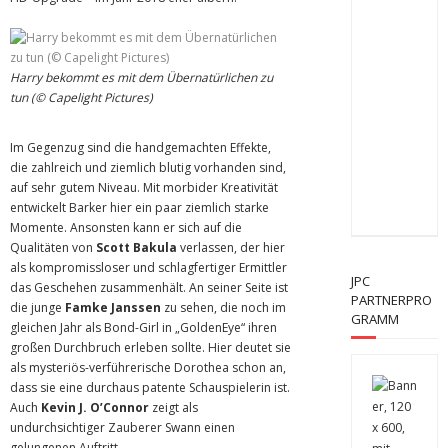
Harry bekommt es mit dem Übernatürlichen zu
tun (© Capelight Pictures)
Im Gegenzug sind die handgemachten Effekte,
die zahlreich und ziemlich blutig vorhanden sind,
auf sehr gutem Niveau. Mit morbider Kreativität
entwickelt Barker hier ein paar ziemlich starke
Momente. Ansonsten kann er sich auf die
Qualitäten von
Scott Bakula
verlassen, der hier
als kompromissloser und schlagfertiger Ermittler
JPC
das Geschehen zusammenhält. An seiner Seite ist
PARTNERPRO
die junge
Famke Janssen
zu sehen, die noch im
GRAMM
gleichen Jahr als Bond-Girl in „GoldenEye“ ihren
großen Durchbruch erleben sollte. Hier deutet sie
als mysteriös-verführerische Dorothea schon an,
dass sie eine durchaus patente Schauspielerin ist.
Auch
Kevin J. O’Connor
zeigt als
undurchsichtiger Zauberer Swann einen
gelungenen Auftritt.