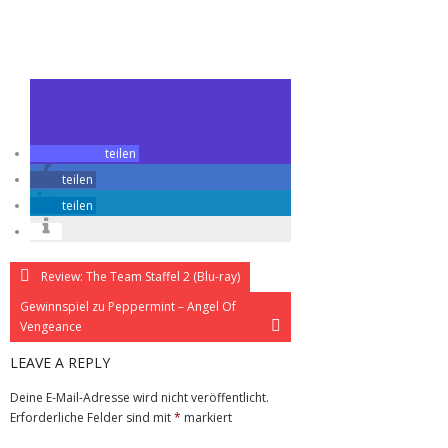
Zuletzt geändert am
27.11.2018
Review: Lord Of Illusions (Mediabook)
teilen
teilen
teilen
Review: The Team Staffel 2 (Blu-ray)
Gewinnspiel zu Peppermint – Angel Of
Vengeance
LEAVE A REPLY
Deine E-Mail-Adresse wird nicht veröffentlicht.
Erforderliche Felder sind mit
*
markiert