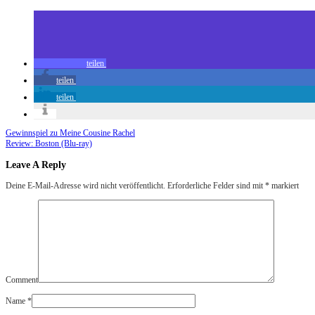
teilen
teilen
teilen
Gewinnspiel zu Meine Cousine Rachel
Review: Boston (Blu-ray)
Leave A Reply
Deine E-Mail-Adresse wird nicht veröffentlicht.
Erforderliche Felder sind mit
*
markiert
Comment
Name
*