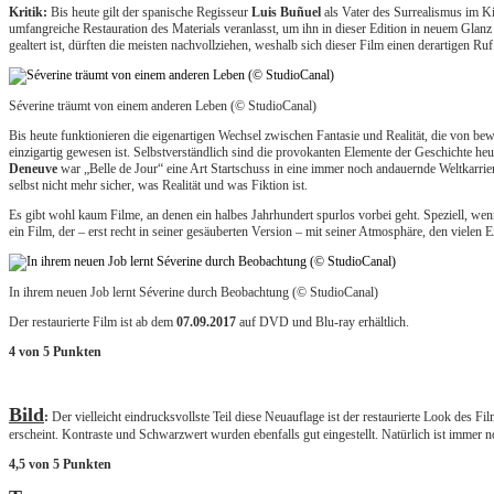
Kritik:
Bis heute gilt der spanische Regisseur
Luis Buñuel
als Vater des Surrealismus im Ki
umfangreiche Restauration des Materials veranlasst, um ihn in dieser Edition in neuem Glanz
gealtert ist, dürften die meisten nachvollziehen, weshalb sich dieser Film einen derartigen Ruf 
Séverine träumt von einem anderen Leben (© StudioCanal)
Bis heute funktionieren die eigenartigen Wechsel zwischen Fantasie und Realität, die von b
einzigartig gewesen ist. Selbstverständlich sind die provokanten Elemente der Geschichte h
Deneuve
war „Belle de Jour“ eine Art Startschuss in eine immer noch andauernde Weltkarriere
selbst nicht mehr sicher, was Realität und was Fiktion ist.
Es gibt wohl kaum Filme, an denen ein halbes Jahrhundert spurlos vorbei geht. Speziell, we
ein Film, der – erst recht in seiner gesäuberten Version – mit seiner Atmosphäre, den vielen
In ihrem neuen Job lernt Séverine durch Beobachtung (© StudioCanal)
Der restaurierte Film ist ab dem
07.09.2017
auf DVD und Blu-ray erhältlich.
4 von 5 Punkten
Bild
:
Der vielleicht eindrucksvollste Teil diese Neuauflage ist der restaurierte Look des F
erscheint. Kontraste und Schwarzwert wurden ebenfalls gut eingestellt. Natürlich ist immer 
4,5 von 5 Punkten