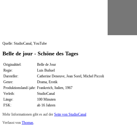
Quelle: StudioCanal, YouTube
Belle de jour - Schöne des Tages
Originaltitel:
Belle de Jour
Regie:
Luis Buñuel
Darsteller:
Catherine Deneuve, Jean Sorel, Michel Piccoli
Genre:
Drama, Erotik
Produktionsland/-jahr:
Frankreich, Italien, 1967
Verleih:
StudioCanal
Länge:
100 Minuten
FSK:
ab 16 Jahren
Mehr Informationen gibt es auf der
Seite von StudioCanal
Verfasst von
Thomas
.
Zuletzt geändert am
08.09.2017
Review: Belle de Jour – Schöne des Tages (Blu-ray)