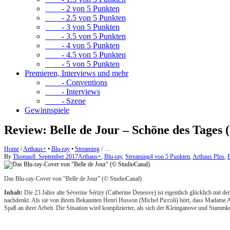
- 2 von 5 Punkten
- 2.5 von 5 Punkten
- 3 von 5 Punkten
- 3.5 von 5 Punkten
- 4 von 5 Punkten
- 4.5 von 5 Punkten
- 5 von 5 Punkten
Premieren, Interviews und mehr
- Conventions
- Interviews
- Szene
Gewinnspiele
Review: Belle de Jour – Schöne des Tages 
Home
/
Arthaus+
•
Blu-ray
•
Streaming
/
…
By
Thomas
8. September 2017
Arthaus+
,
Blu-ray
,
Streaming
4 von 5 Punkten
,
Arthaus Plus
,
Das Blu-ray-Cover von “Belle de Jour” (© StudioCanal)
Inhalt:
Die 23 Jahre alte Séverine Sérizy (Catherine Deneuve) ist eigentlich glücklich mit de
nachdenkt. Als sie von ihrem Bekannten Henri Husson (Michel Piccoli) hört, dass Madame Anaï
Spaß an ihrer Arbeit. Die Situation wird komplizierter, als sich der Kleinganove und Stammku