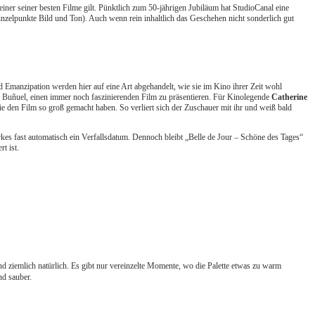
iner seiner besten Filme gilt. Pünktlich zum 50-jährigen Jubiläum hat StudioCanal eine
Einzelpunkte Bild und Ton). Auch wenn rein inhaltlich das Geschehen nicht sonderlich gut
 Emanzipation werden hier auf eine Art abgehandelt, wie sie im Kino ihrer Zeit wohl
n Buñuel, einen immer noch faszinierenden Film zu präsentieren. Für Kinolegende
Catherine
die den Film so groß gemacht haben. So verliert sich der Zuschauer mit ihr und weiß bald
kes fast automatisch ein Verfallsdatum. Dennoch bleibt „Belle de Jour – Schöne des Tages“
t ist.
und ziemlich natürlich. Es gibt nur vereinzelte Momente, wo die Palette etwas zu warm
nd sauber.