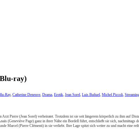
(Blu-ray)
Blu-Ray
,
Catherine Deneuve
,
Drama
,
Erotik
,
Jean Sorel
,
Luis Buñuel
,
Michel Piccoli
,
Streamin
m Arzt Pierre (Jean Sorel) verheiratet. Trotzdem ist sie seit längerem körperlich zu ihm auf D
s (Geneviève Page) ganz in ihrer Nähe ein Bordell führt, entschließt sie sich, nachmittags d
nde Marcel (Pierre Clémenti) in sie verliebt. Ihre Lage spitzt sich weiter zu und macht eine re