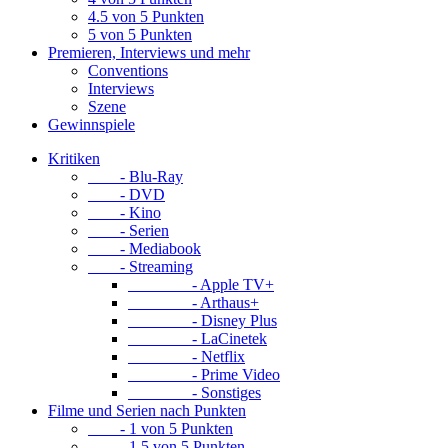
4.5 von 5 Punkten
5 von 5 Punkten
Premieren, Interviews und mehr
Conventions
Interviews
Szene
Gewinnspiele
Kritiken
- Blu-Ray
- DVD
- Kino
- Serien
- Mediabook
- Streaming
- Apple TV+
- Arthaus+
- Disney Plus
- LaCinetek
- Netflix
- Prime Video
- Sonstiges
Filme und Serien nach Punkten
- 1 von 5 Punkten
- 1.5 von 5 Punkten