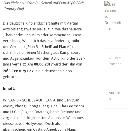
Das Plakat zu “Plan B – Scheiß auf Plan A” (© 20th
Century Fox)
Die deutsche Kinolandschaft hatte mit Martial
Arts bislang etwa so viel zu tun, wie das neueste
„Sharknado“-Sequel mit der kommenden Oscar-
Verleihung. Wenn sich das jetzt ändert, gebührt
der Verdienst „Plan B – Scheiß auf Plan A“, der
sich mit einer feinen Mischung aus Kampfsport
Unsere
und Augenzwinkern vor dem Actionkino der 80er-
Partner
Jahre verneigt. Am
08.06.2017
wird der Film von
th
20
Century Fox
in die deutschen Kinos
gebracht.
Inhalt:
Autore
n
In PLAN B – SCHEISS AUF PLAN A sind Can (Can
Aydin), Phong (Phong Giang), Cha (Cha-Lee Yoon)
und U-Gin (Eugene Boateng) beste Freunde und
zugleich die erfolglosesten Actionstar-Wannabes
diesseits von Hollywood. Doch als ihnen
überraschend ein Casting-Angebot ins Haus