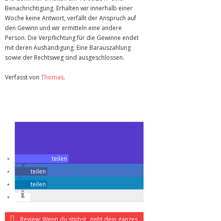
Benachrichtigung. Erhalten wir innerhalb einer
Woche keine Antwort, verfällt der Anspruch auf
den Gewinn und wir ermitteln eine andere
Person. Die Verpflichtung für die Gewinne endet
mit deren Aushändigung. Eine Barauszahlung
sowie der Rechtsweg sind ausgeschlossen.
Verfasst von
Thomas
.
Zuletzt geändert am
02.06.2017
Gewinnspiel zu Plan B – Scheiss auf Plan A
teilen
teilen
teilen
Review: Wenn du stirbst, zieht dein ganzes