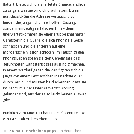
flattert, bietet sich die allerletzte Chance, endlich
zu zeigen, was sie wirklich draufhaben. Dumm
nur, dass U-Gin die Adresse vertauscht. So
landen die Jungs nicht im erhofften Casting,
sondern eindeutig im falschen Film – denn
unerwartet kommen sie einer Truppe knallharter
Gangster in die Quere, die sich Phong als Geisel
schnappen und die anderen auf eine
mörderische Mission schicken. Im Tausch gegen
Phongs Leben sollen sie den Geheimsafe des
gefürchteten Gangsterbosses ausfindig machen.
In einem Wettlauf gegen die Zeit fighten sich die
Jungs von einem Fettnäpfchen ins nächste quer
durch Berlin und müssen bald erkennen, dass sie
im Zentrum einer Unterweltverschwörung
gelandet sind, aus der es so leicht keinen Ausweg
gibt.
th
Pünktlich zum Kinostart hat uns 20
Century Fox
ein Fan-Paket
, bestehend aus
2 Kino-Gutscheinen
(in jedem deutschen