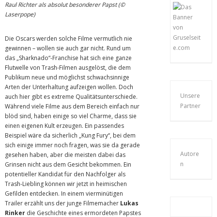
Raul Richter als absolut besonderer Papst (©
Laserpope)
Die Oscars werden solche Filme vermutlich nie
gewinnen – wollen sie auch gar nicht. Rund um
das „Sharknado“-Franchise hat sich eine ganze
Flutwelle von Trash-Filmen ausgelöst, die dem
Publikum neue und möglichst schwachsinnige
Arten der Unterhaltung aufzeigen wollen. Doch
Unsere
auch hier gibt es extreme Qualitätsunterschiede.
Partner
Während viele Filme aus dem Bereich einfach nur
blöd sind, haben einige so viel Charme, dass sie
einen eigenen Kult erzeugen. Ein passendes
Beispiel wäre da sicherlich „Kung Fury“, bei dem
sich einige immer noch fragen, was sie da gerade
Autore
gesehen haben, aber die meisten dabei das
n
Grinsen nicht aus dem Gesicht bekommen. Ein
potentieller Kandidat für den Nachfolger als
Trash-Liebling können wir jetzt in heimischen
Gefilden entdecken. In einem vierminütigen
Trailer erzählt uns der junge Filmemacher
Lukas
Rinker
die Geschichte eines ermordeten Papstes