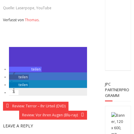
Quelle: Laserpope, YouTube
Verfasst von
Thomas
.
Zuletzt geändert am
20.10.2016
Laserpope – Der neue Liebling der Trash-Fans?
teilen
teilen
JPC
teilen
PARTNERPRO
GRAMM
Review: Terror – Ihr Urteil (DVD)
Review: Vor ihren Augen (Blu-ray)
LEAVE A REPLY