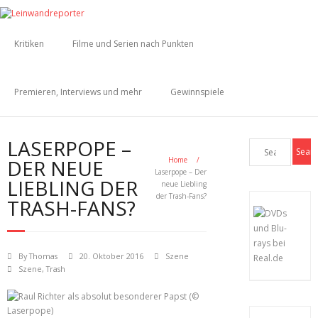
Kritiken
Filme und Serien nach Punkten
Premieren, Interviews und mehr
Gewinnspiele
LASERPOPE –
DER NEUE
Home
/
Laserpope – Der
LIEBLING DER
neue Liebling
der Trash-Fans?
TRASH-FANS?
By
Thomas
20. Oktober 2016
Szene
Szene
,
Trash