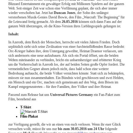
Blizzard Entertainment ein gewaltiger Erfolg mit Millionen Spielern auf der ganzen
Welt. Seit einiger Zeit war schon eine Verfilmung geplant, die sich aber immer
wieder verschoben hat. Jetzt hat
Duncan Jones
, der Sohn des unlängst
verstorbenen Musik-Genies David Bowie, den Film „Warcraft: The Beginning“ für
die Leinwand fertig gemacht. Ab dem
26.05.2016
können sich dann Fans auf der
ganzen Welt überzeugen, ob die Kino-Version ihres Lieblingsspiels gelungen ist.
Inhalt:
In Azeroth, dem Reich der Menschen, herrscht seit vielen Jahren Frieden. Doch
urplötzlich sieht sich seine Zivilisation von einer furchteinflößenden Rasse bedroht:
Orc-Krieger haben ihre, dem Untergang geweihte, Heimat Draenor verlassen, um
sich andernorts eine neue aufzubauen. Als sich ein Portal öffnet, um die beiden
Welten miteinander zu verbinden, bricht ein unbarmherziger und erbitterter Krieg
um die Vorherrschaft in Azeroth los, der auf beiden Seiten große Opfer fordert. Die
vermeintlichen Gegner ahnen jedoch nicht, dass bald schon eine weitere
Bedrohung auftaucht, die beide Völker vernichten könnte. Statt sich zu bekämpfen,
müssen sie nun zusammenhalten. Ein Bündnis wird geschlossen und zwei Helden,
ein Mensch und ein Orc, machen sich gemeinsam auf den Weg, dem Bösen im
Kampf entgegenzutreten – für ihre Familien, ihre Völker und ihre Heimat.
Passend zum Release hat uns
Universal Pictures Germany
ein Fan-Paket zum
Film, bestehend aus
T-Shirt
Film-Plakat
zur Verfügung gestellt, die wir an einen von euch verlosen. Wenn ihr euer Glück
versuchen wollt, müsst ihr uns nur
bis zum 30.05.2016 um 24 Uhr
folgende