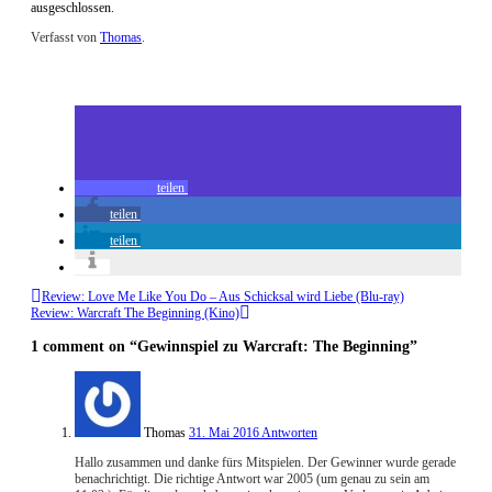
ausgeschlossen.
Verfasst von
Thomas
.
Zuletzt geändert am
23.05.2016
Gewinnspiel zu Warcraft: The Beginning
teilen
teilen
teilen
Review: Love Me Like You Do – Aus Schicksal wird Liebe (Blu-ray)
Review: Warcraft The Beginning (Kino)
1 comment
on “Gewinnspiel zu Warcraft: The Beginning”
Thomas
31. Mai 2016
Antworten
Hallo zusammen und danke fürs Mitspielen. Der Gewinner wurde gerade
benachrichtigt. Die richtige Antwort war 2005 (um genau zu sein am