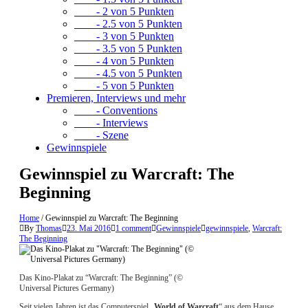
- 2 von 5 Punkten
- 2.5 von 5 Punkten
- 3 von 5 Punkten
- 3.5 von 5 Punkten
- 4 von 5 Punkten
- 4.5 von 5 Punkten
- 5 von 5 Punkten
Premieren, Interviews und mehr
- Conventions
- Interviews
- Szene
Gewinnspiele
Gewinnspiel zu Warcraft: The
Beginning
Home
/
Gewinnspiel zu Warcraft: The Beginning
By
Thomas
23. Mai 2016
1 comment
Gewinnspiele
gewinnspiele
,
Warcraft:
The Beginning
Das Kino-Plakat zu “Warcraft: The Beginning” (©
Universal Pictures Germany)
Seit vielen Jahren ist das Computerspiel „
World of Warcraft
“ aus dem Hause