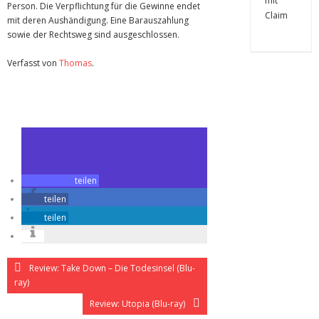
Person. Die Verpflichtung für die Gewinne endet
mit deren Aushändigung. Eine Barauszahlung
sowie der Rechtsweg sind ausgeschlossen.
Verfasst von
Thomas
.
Zuletzt geändert am
29.10.2016
Gewinnspiel zu Die Klapperschlange
teilen
teilen
teilen
Review: Take Down – Die Todesinsel (Blu-
ray)
Review: Utopia (Blu-ray)