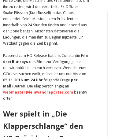
Force One, die Maschine des Präsidenten, ab. Um
ihn zu retten, wird der verurteilte Ex-Offizier
Snake Plissken (Kurt Russell) in das Chaos
entsendet. Seine Mission – den Präsidenten
innerhalb von 24 Stunden finden und lebend aus
der Zone bergen. Ansonsten detonieren die
Ladungen, die man ihm zu Beginn injizierte. Ein
Wettlauf gegen die Zeit beginnt.
Passend zum HD-Release hat uns Constantin Film
drei
Blu-rays
des Films zur Verfügung gestellt,
die wir natürlich an euch verlosen. Wenn ihr euer
Glück versuchen wollt, müsst ihr uns nur bis zum
05.11
.2016 um 24 Uhr
folgende Frage
per
Mail
(Betreff: Die Klapperschlange) an
webmaster
@leinwandreporter.com
beantw
orten:
Wer spielt in „Die
Klapperschlange“ den