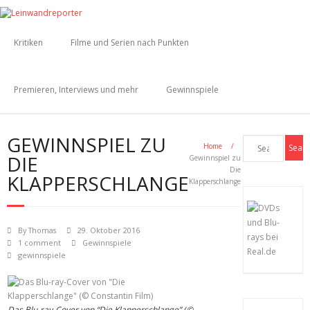
Kritiken
Filme und Serien nach Punkten
Premieren, Interviews und mehr
Gewinnspiele
GEWINNSPIEL ZU
Home
/
DIE
Gewinnspiel zu
Die
KLAPPERSCHLANGE
Klapperschlange
By
Thomas
29. Oktober 2016
1 comment
Gewinnspiele
gewinnspiele
Das Blu-ray-Cover von “Die Klapperschlange” (©