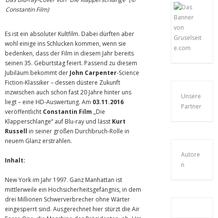
Constantin Film)
Es ist ein absoluter Kultfilm. Dabei dürften aber
wohl einige ins Schlucken kommen, wenn sie
bedenken, dass der Film in diesem Jahr bereits
seinen 35. Geburtstag feiert. Passend zu diesem
Jubiläum bekommt der
John Carpenter
-Science
Fiction-Klassiker – dessen düstere Zukunft
inzwischen auch schon fast 20 Jahre hinter uns
Unsere
liegt – eine HD-Auswertung. Am
03.11.2016
Partner
veröffentlicht
Constantin Film
„Die
Klapperschlange“ auf Blu-ray und lässt
Kurt
Russell
in seiner großen Durchbruch-Rolle in
neuem Glanz erstrahlen.
Autore
Inhalt:
n
New York im Jahr 1997. Ganz Manhattan ist
mittlerweile ein Hochsicherheitsgefängnis, in dem
drei Millionen Schwerverbrecher ohne Wärter
eingesperrt sind. Ausgerechnet hier stürzt die Air