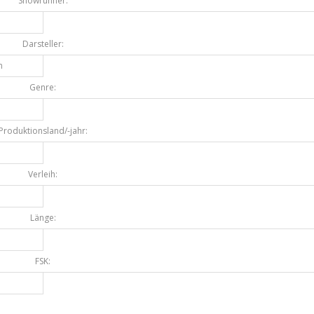
Showrunner:
Darsteller:
n
Genre:
Produktionsland/-jahr:
Verleih:
Länge:
FSK: