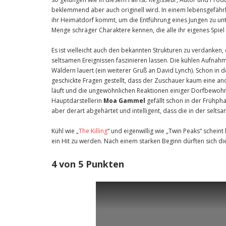
beklemmend aber auch originell wird. In einem lebensgefährl
ihr Heimatdorf kommt, um die Entführung eines Jungen zu unte
Menge schräger Charaktere kennen, die alle ihr eigenes Spiel 
Es ist vielleicht auch den bekannten Strukturen zu verdanken,
seltsamen Ereignissen faszinieren lassen. Die kühlen Aufnahm
Wäldern lauert (ein weiterer Gruß an David Lynch). Schon in
geschickte Fragen gestellt, dass der Zuschauer kaum eine a
läuft und die ungewöhnlichen Reaktionen einiger Dorfbewohne
Hauptdarstellerin
Moa Gammel
gefällt schon in der Frühphas
aber derart abgehärtet und intelligent, dass die in der selt
Kühl wie „
The Killing
“ und eigenwillig wie „Twin Peaks“ scheint
ein Hit zu werden. Nach einem starken Beginn dürften sich di
4 von 5 Punkten