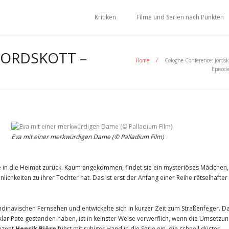
Kritiken
Filme und Serien nach Punkten
JORDSKOTT –
Home
/
Cologne Conference: Jordsk
Episod
Eva mit einer merkwürdigen Dame (© Palladium Film)
sie in die Heimat zurück. Kaum angekommen, findet sie ein mysteriöses Mädchen,
lichkeiten zu ihrer Tochter hat. Das ist erst der Anfang einer Reihe rätselhafter
kandinavischen Fernsehen und entwickelte sich in kurzer Zeit zum Straßenfeger. D
 klar Pate gestanden haben, ist in keinster Weise verwerflich, wenn die Umsetzu
duzent
Henrik Björn
führt mit ruhiger Hand in die Serie ein, die schnell düster,