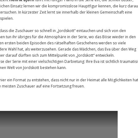
ichen Einsatz lernen wir die kompromisslose Hauptfigur kennen, die kurz darauf
rsuchen. In kürzester Zeit lernt sie innerhalb der kleinen Gemeinschaft eine
spielen.
 dass die Zuschauer so schnell in „Jordskott“ eintauchen und sich von den
en tun ihr übriges für die Atmosphäre in der Serie, wo das Böse wieder in den
 den ersten beiden Episoden des rätselhaften Geschehens werden so viele
ndere Wahl hat, als weiterzusehen. Gerade das Mädchen, das Eva über den Weg
r darauf dürften sich zum Mittelpunkt von „Jordskott“ entwickeln.
e der Serie mit einer vielschichtigen Darbietung: Ihre Eva ist sichtlich traumatisi
samen Welt von Jordskott bestehen kann.
 hier ein Format zu entstehen, dass nicht nur in der Heimat alle Möglichkeiten hat
e meisten Zuschauer auf eine Fortsetzung freuen.