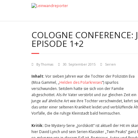
COLOGNE CONFERENCE: 
EPISODE 1+2
By
Thomas
30. September 2015
Serien
Inhalt:
Vor sieben Jahren war die Tochter der Polizistin Eva
(Moa Gammel, „
Helden des Polarkreises
“) spurlos
verschwunden. Seitdem hatte sie sich von der Familie
abgeschottet. Als ihr Vater verstirbt und zur gleichen Zeit ein
Junge auf ähnliche Art wie ihre Tochter verschwindet, kehrt 
das unter einer seltenen Krankheit leidet und verblüffende Ähn
Vorfälle, die die ruhige Kleinstadt bald heimsuchen.
Kritik:
Die Mystery-Serie „Jordskott“ ist aktuell der Hit im s
hier David Lynch und sein Serien-Klassiker „Twin Peaks“ ganz
so gelungen wie in diesem Fall ist. Regisseur, Autor und Pro