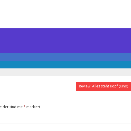
Review: Alles steht Kopf (Kino)
Felder sind mit
*
markiert