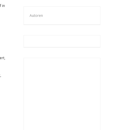
 in
Autoren
ert,
,