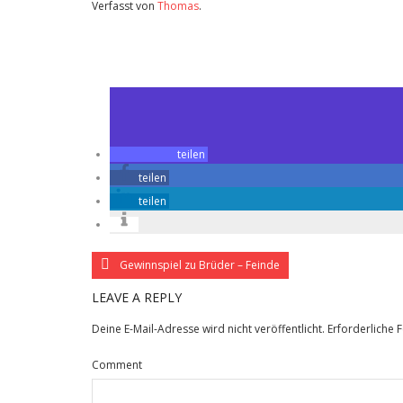
Verfasst von
Thomas
.
Zuletzt geändert am
30.09.2015
Cologne Conference: Jordskott – Episode 1+2
teilen
teilen
teilen
Gewinnspiel zu Brüder – Feinde
LEAVE A REPLY
Deine E-Mail-Adresse wird nicht veröffentlicht.
Erforderliche 
Comment