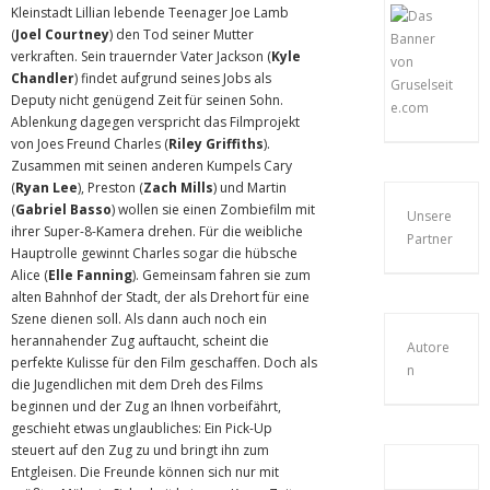
Kleinstadt Lillian lebende Teenager Joe Lamb
(
Joel Courtney
) den Tod seiner Mutter
verkraften. Sein trauernder Vater Jackson (
Kyle
Chandler
) findet aufgrund seines Jobs als
Deputy nicht genügend Zeit für seinen Sohn.
Ablenkung dagegen verspricht das Filmprojekt
von Joes Freund Charles (
Riley Griffiths
).
Zusammen mit seinen anderen Kumpels Cary
(
Ryan Lee
), Preston (
Zach Mills
) und Martin
(
Gabriel Basso
) wollen sie einen Zombiefilm mit
Unsere
ihrer Super-8-Kamera drehen. Für die weibliche
Partner
Hauptrolle gewinnt Charles sogar die hübsche
Alice (
Elle Fanning
). Gemeinsam fahren sie zum
alten Bahnhof der Stadt, der als Drehort für eine
Szene dienen soll. Als dann auch noch ein
herannahender Zug auftaucht, scheint die
Autore
perfekte Kulisse für den Film geschaffen. Doch als
n
die Jugendlichen mit dem Dreh des Films
beginnen und der Zug an Ihnen vorbeifährt,
geschieht etwas unglaubliches: Ein Pick-Up
steuert auf den Zug zu und bringt ihn zum
Entgleisen. Die Freunde können sich nur mit