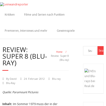
Kritiken
Filme und Serien nach Punkten
Premieren, Interviews und mehr
Gewinnspiele
REVIEW:
Home
/
SUPER 8 (BLU-
Review: Super 8
RAY)
(Blu-ray)
By
David
24. Februar 2012
Blu-ray
Blu-Ray
Quelle: Paramount Pictures
Inhalt:
Im Sommer 1979 muss der in der