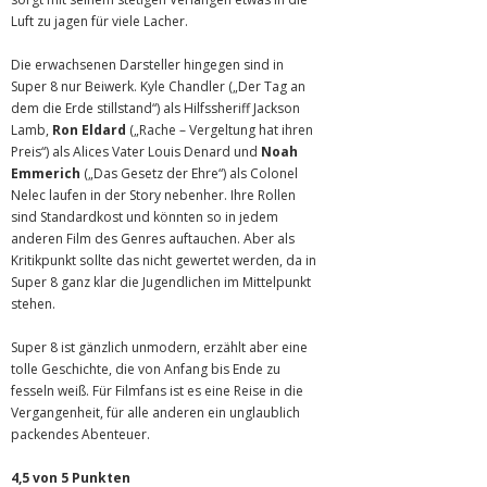
Luft zu jagen für viele Lacher.
Die erwachsenen Darsteller hingegen sind in
Super 8 nur Beiwerk. Kyle Chandler („Der Tag an
dem die Erde stillstand“) als Hilfssheriff Jackson
Lamb,
Ron Eldard
(„Rache – Vergeltung hat ihren
Preis“) als Alices Vater Louis Denard und
Noah
Emmerich
(„Das Gesetz der Ehre“) als Colonel
Nelec laufen in der Story nebenher. Ihre Rollen
sind Standardkost und könnten so in jedem
anderen Film des Genres auftauchen. Aber als
Kritikpunkt sollte das nicht gewertet werden, da in
Super 8 ganz klar die Jugendlichen im Mittelpunkt
stehen.
Super 8 ist gänzlich unmodern, erzählt aber eine
tolle Geschichte, die von Anfang bis Ende zu
fesseln weiß. Für Filmfans ist es eine Reise in die
Vergangenheit, für alle anderen ein unglaublich
packendes Abenteuer.
4,5 von 5 Punkten