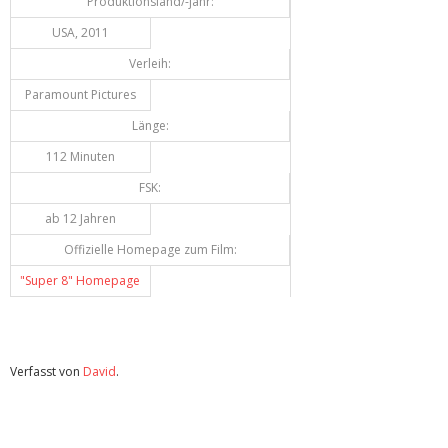
Produktionsland/-jahr:
USA, 2011
Verleih:
Paramount Pictures
Länge:
112 Minuten
FSK:
ab 12 Jahren
Offizielle Homepage zum Film:
"Super 8" Homepage
Verfasst von
David
.
Zuletzt geändert am
24.02.2012
Review: Super 8 (Blu-ray)