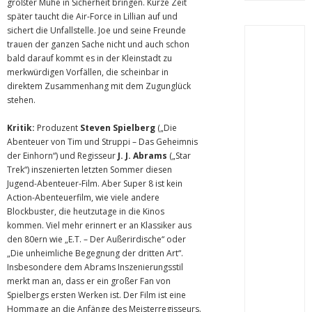
größter Mühe in Sicherheit bringen. Kurze Zeit
später taucht die Air-Force in Lillian auf und
sichert die Unfallstelle. Joe und seine Freunde
trauen der ganzen Sache nicht und auch schon
bald darauf kommt es in der Kleinstadt zu
merkwürdigen Vorfällen, die scheinbar in
direktem Zusammenhang mit dem Zugunglück
stehen.
Kritik:
Produzent
Steven Spielberg
(„Die
Abenteuer von Tim und Struppi – Das Geheimnis
der Einhorn“) und Regisseur
J. J. Abrams
(„Star
Trek“) inszenierten letzten Sommer diesen
Jugend-Abenteuer-Film. Aber Super 8 ist kein
Action-Abenteuerfilm, wie viele andere
Blockbuster, die heutzutage in die Kinos
kommen. Viel mehr erinnert er an Klassiker aus
den 80ern wie „E.T. – Der Außerirdische“ oder
„Die unheimliche Begegnung der dritten Art“.
Insbesondere dem Abrams Inszenierungsstil
merkt man an, dass er ein großer Fan von
Spielbergs ersten Werken ist. Der Film ist eine
Hommage an die Anfänge des Meisterregisseurs.