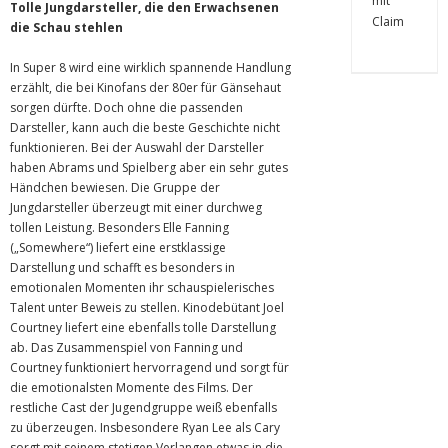
Tolle Jungdarsteller, die den Erwachsenen
die Schau stehlen
In Super 8 wird eine wirklich spannende Handlung
erzählt, die bei Kinofans der 80er für Gänsehaut
sorgen dürfte. Doch ohne die passenden
Darsteller, kann auch die beste Geschichte nicht
funktionieren. Bei der Auswahl der Darsteller
haben Abrams und Spielberg aber ein sehr gutes
Händchen bewiesen. Die Gruppe der
Jungdarsteller überzeugt mit einer durchweg
tollen Leistung. Besonders Elle Fanning
(„Somewhere“) liefert eine erstklassige
Darstellung und schafft es besonders in
emotionalen Momenten ihr schauspielerisches
Talent unter Beweis zu stellen. Kinodebütant Joel
Courtney liefert eine ebenfalls tolle Darstellung
ab. Das Zusammenspiel von Fanning und
Courtney funktioniert hervorragend und sorgt für
die emotionalsten Momente des Films. Der
restliche Cast der Jugendgruppe weiß ebenfalls
zu überzeugen. Insbesondere Ryan Lee als Cary
sorgt mit seinem stetigen Verlangen etwas in die