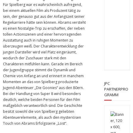
Für Spielberg war es wahrscheinlich aufregend,
bei einem aktuellen Film als Produzent tätig zu
sein, der genauso gut aus der Anfangszeit seiner
Regiekarriere hätte sein können. Abrams versteht
es einen Nostalgie-Trip zu erschaffen, der neben
tollen Actionszenen und einer hervorragenden
Ausstattung auch in ruhigen Momenten zu
überzeugen weiß. Der Charakterentwicklung der
jungen Darsteller wird viel Platz eingeräumt,
wodurch der Zuschauer stark mit den
Charakteren mitfühlen kann. Gerade im Bereich
der Jugendgruppe stimmt die Dynamik und
Chemie von Anfang an und erinnert in manchem
Momenten an das von Spielberg produzierte
JPC
Jugend-Abenteuer „Die Goonies“ aus den 80ern.
PARTNERPRO
Bei der Handlung von Super 8 wird besonders
GRAMM
deutlich, welche beiden Personen für den Film
maßgeblich verantwortlich sind. Die Geschichte
besitzt sowohl die von Spielberg geliebten
Abenteuerelemente, als auch den mysteriösen
Touch von Abrams Erfolgsserie „Lost“.