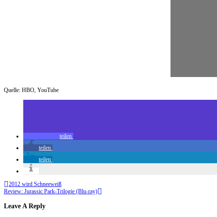
Quelle: HBO, YouTube
teilen
teilen
teilen
2012 wird Schneeweiß
Review: Jurassic Park-Trilogie (Blu-ray)
Leave A Reply