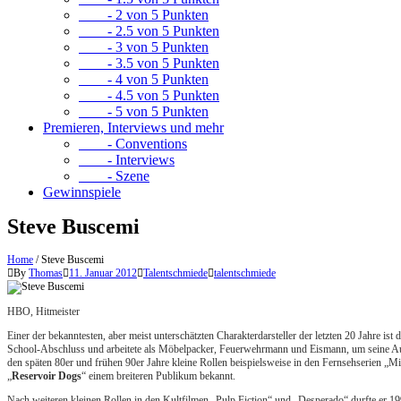
- 2 von 5 Punkten
- 2.5 von 5 Punkten
- 3 von 5 Punkten
- 3.5 von 5 Punkten
- 4 von 5 Punkten
- 4.5 von 5 Punkten
- 5 von 5 Punkten
Premieren, Interviews und mehr
- Conventions
- Interviews
- Szene
Gewinnspiele
Steve Buscemi
Home
/
Steve Buscemi
By
Thomas
11. Januar 2012
Talentschmiede
talentschmiede
HBO, Hitmeister
Einer der bekanntesten, aber meist unterschätzten Charakterdarsteller der letzten 20 Jahre i
School-Abschluss und arbeitete als Möbelpacker, Feuerwehrmann und Eismann, um seine Aus
den späten 80er und frühen 90er Jahre kleine Rollen beispielsweise in den Fernsehserien „M
„
Reservoir Dogs
“ einem breiteren Publikum bekannt.
Nach weiteren kleinen Rollen in den Kultfilmen „Pulp Fiction“ und „Desperado“ durfte er 19