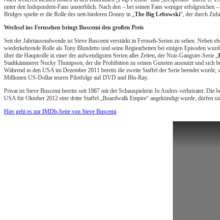
unter den Independent-Fans unsterblich. Nach den – bei seinen Fans weniger erfolgreichen 
Bridges spielte er die Rolle des nett-biederen Donny in „
The Big Lebowski
“, der durch Zufa
Wechsel ins Fernsehen bringt Buscemi den großen Preis
Seit der Jahrtausendwende ist Steve Buscemi verstärkt in Fernseh-Serien zu sehen. Neben e
wiederkehrende Rolle als Tony Blundetto und seine Regiearbeiten bei einigen Episoden wurd
über die Hauptrolle in einer der aufwendigsten Serien aller Zeiten, der Noir-Gangster-Serie „
Stadtkämmerer Nucky Thompson, der die Prohibition zu seinen Gunsten ausnutzt und sich bei
Während in den USA im Dezember 2011 bereits die zweite Staffel der Serie beendet wurde, 
Millionen US-Dollar teuren Pilotfolge auf DVD und Blu-Ray.
Privat ist Steve Buscemi bereits seit 1987 mit der Schauspielerin Jo Andres verheiratet. D
USA für Oktober 2012 eine dritte Staffel „Boardwalk Empire“ angekündigt wurde, dürfen sic
Hier geht es zur IMDb-Seite von Steve Buscemi