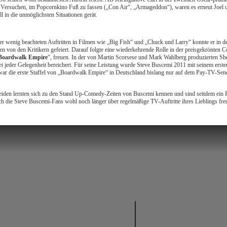
– Versuchen, im Popcornkino Fuß zu fassen („Con Air“, „Armageddon“), waren es erneut Joel u
ll in die unmöglichsten Situationen gerät.
her wenig beachteten Auftritten in Filmen wie „Big Fish“ und „Chuck und Larry“ konnte er in 
en von den Kritikern gefeiert. Darauf folgte eine wiederkehrende Rolle in der preisgekrönten
Boardwalk Empire
“, freuen. In der von Martin Scorsese und Mark Wahlberg produzierten Show,
 jeder Gelegenheit bereichert. Für seine Leistung wurde Steve Buscemi 2011 mit seinem erste
war die erste Staffel von „Boardwalk Empire“ in Deutschland bislang nur auf dem Pay-TV-Send
ie beiden lernten sich zu den Stand Up-Comedy-Zeiten von Buscemi kennen und sind seitdem ein
h die Steve Buscemi-Fans wohl noch länger über regelmäßige TV-Auftritte ihres Lieblings fre