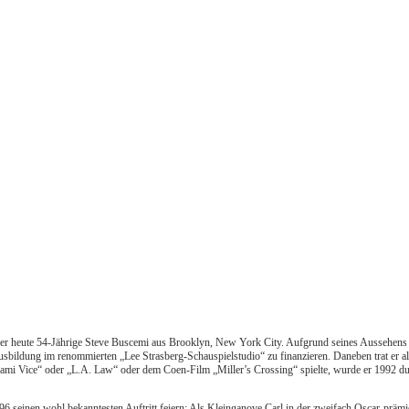
st der heute 54-Jährige Steve Buscemi aus Brooklyn, New York City. Aufgrund seines Aussehens w
bildung im renommierten „Lee Strasberg-Schauspielstudio“ zu finanzieren. Daneben trat er
iami Vice“ oder „L.A. Law“ oder dem Coen-Film „Miller’s Crossing“ spielte, wurde er 1992 dur
96 seinen wohl bekanntesten Auftritt feiern: Als Kleinganove Carl in der zweifach Oscar-prä