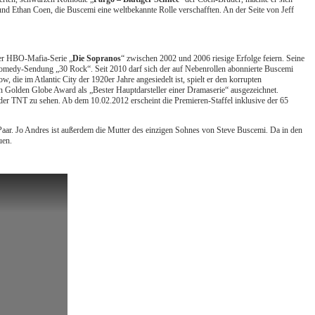
nd Ethan Coen, die Buscemi eine weltbekannte Rolle verschafften. An der Seite von Jeff
der HBO-Mafia-Serie „
Die Sopranos
“ zwischen 2002 und 2006 riesige Erfolge feiern. Seine
 Comedy-Sendung „30 Rock“. Seit 2010 darf sich der auf Nebenrollen abonnierte Buscemi
 die im Atlantic City der 1920er Jahre angesiedelt ist, spielt er den korrupten
n Golden Globe Award als „Bester Hauptdarsteller einer Dramaserie“ ausgezeichnet.
er TNT zu sehen. Ab dem 10.02.2012 erscheint die Premieren-Staffel inklusive der 65
 Paar. Jo Andres ist außerdem die Mutter des einzigen Sohnes von Steve Buscemi. Da in den
uen.