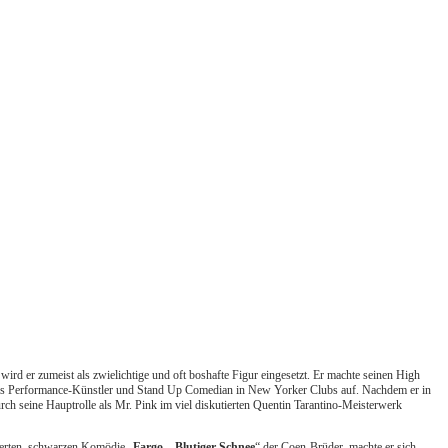
ird er zumeist als zwielichtige und oft boshafte Figur eingesetzt. Er machte seinen High
 als Performance-Künstler und Stand Up Comedian in New Yorker Clubs auf. Nachdem er in
ch seine Hauptrolle als Mr. Pink im viel diskutierten Quentin Tarantino-Meisterwerk
mierten, schwarzen Komödie „
Fargo – Blutiger Schnee
“ der Coen-Brüder, machte er sich