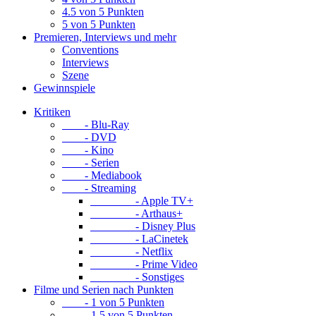
4.5 von 5 Punkten
5 von 5 Punkten
Premieren, Interviews und mehr
Conventions
Interviews
Szene
Gewinnspiele
Kritiken
- Blu-Ray
- DVD
- Kino
- Serien
- Mediabook
- Streaming
- Apple TV+
- Arthaus+
- Disney Plus
- LaCinetek
- Netflix
- Prime Video
- Sonstiges
Filme und Serien nach Punkten
- 1 von 5 Punkten
- 1.5 von 5 Punkten