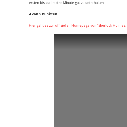
ersten bis zur letzten Minute gut zu unterhalten.
4 von 5 Punkten
Hier geht es zur offiziellen Homepage von “Sherlock Holmes: 