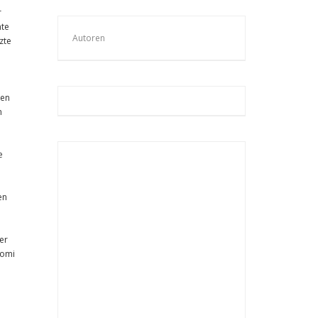
r
nte
Autoren
zte
ken
n
e
en
ler
oomi