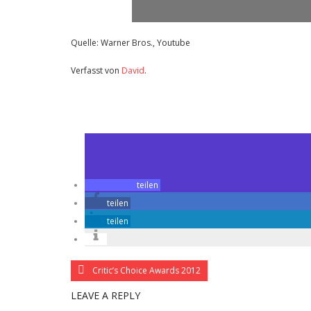
Quelle: Warner Bros., Youtube
Verfasst von
David
.
Zuletzt geändert am
14.01.2012
Review: Sherlock Holmes – Spiel im Schatten (Kino)
teilen
teilen
teilen
Critic’s Choice Awards 2012
LEAVE A REPLY