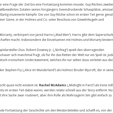
r eine Frage der Zeit bis eine Fortsetzung kommen musste. Guy Ritchies zweite
uf altbewährten Zutaten seines Vorgängers: beeindruckende Schauplätze, amüsa
rtig inszenierte Kämpfe. Die von Guy Ritchie schon im ersten Teil gerne genut
 einer Szene, in der Holmes und Co. unter Beschuss von Gewehrkugeln und
riarty, verkörpert von Jared Harris („Mad Men“). Harris gibt dem Superschur
chaffen macht. Insbesondere die Einzelszenen mit Holmes und Moriarty knister
uptdarsteller-Duo. Robert Downey Jr. („Stichtag“) spielt den überragenden
auer sich manchmal fragt, ob für ihn das Retten der Welt nur ein Spiel ist. Jud
itisch-ironischem Understatement, welches ihn nur selten dazu verleitet aus der
er Stephen Fry („Alice im Wunderland“) als Holmes’ Bruder Mycroft, der in sein
ht quasi nicht existent ist.
Rachel McAdams
(„Midnight in Paris“) als Irene Ad
eits im ersten Teil dabei waren, werden relativ schnell aus der Story entfernt. N
 ihre Sache zwar routiniert, aber ihre Rolle als Wahrsagerin Sim gibt einfach zu
nde Fortsetzung der Geschichte um den Meisterdetektiv und schafft es, von der