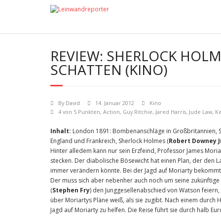
REVIEW: SHERLOCK HOLME
SCHATTEN (KINO)
By
David
14. Januar 2012
Kino
4 von 5 Punkten
,
Action
,
Guy Ritchie
,
Jared Harris
,
Jude Law
,
Ke
Inhalt:
London 1891: Bombenanschläge in Großbritannien, 
England und Frankreich, Sherlock Holmes (
Robert Downey J
Hinter alledem kann nur sein Erzfeind, Professor James Moriar
stecken. Der diabolische Bösewicht hat einen Plan, der den L
immer verändern könnte. Bei der Jagd auf Moriarty bekommt
Der muss sich aber nebenher auch noch um seine zukünftige 
(
Stephen Fry
) den Junggesellenabschied von Watson feiern, 
über Moriartys Pläne weiß, als sie zugibt. Nach einem durch 
Jagd auf Moriarty zu helfen. Die Reise führt sie durch halb Eu