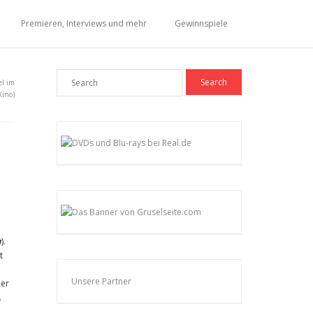
Premieren, Interviews und mehr
Gewinnspiele
el im
Kino)
w
).
t
Unsere Partner
der
.