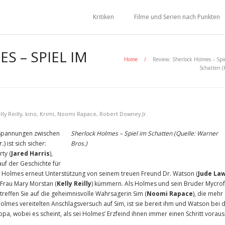
Kritiken
Filme und Serien nach Punkten
S – SPIEL IM
Home
/
Review: Sherlock Holmes – Spi
Schatten (
lly Reilly
,
kino
,
Krimi
,
Noomi Rapace
,
Robert Downey Jr.
Spannungen zwischen
Sherlock Holmes – Spiel im Schatten (Quelle: Warner
r.
) ist sich sicher:
Bros.)
ty (
Jared Harris
),
auf der Geschichte für
 Holmes erneut Unterstützung von seinem treuen Freund Dr. Watson (
Jude La
Frau Mary Morstan (
Kelly Reilly
) kümmern. Als Holmes und sein Bruder Mycrof
treffen Sie auf die geheimnisvolle Wahrsagerin Sim (
Noomi Rapace
), die mehr
Holmes vereitelten Anschlagsversuch auf Sim, ist sie bereit ihm und Watson bei 
ropa, wobei es scheint, als sei Holmes’ Erzfeind ihnen immer einen Schritt voraus