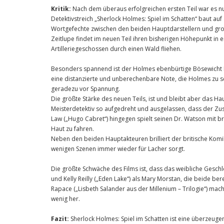
Kritik:
Nach dem überaus erfolgreichen ersten Teil war es nu
Detektivstreich „Sherlock Holmes: Spiel im Schatten“ baut a
Wortgefechte zwischen den beiden Hauptdarstellern und großa
Zeitlupe findet im neuen Teil ihren bisherigen Höhepunkt in
Artilleriegeschossen durch einen Wald fliehen.
Besonders spannend ist der Holmes ebenbürtige Bösewicht Mo
eine distanzierte und unberechenbare Note, die Holmes zu s
geradezu vor Spannung.
Die größte Stärke des neuen Teils, ist und bleibt aber das Ha
Meisterdetektiv so aufgedreht und ausgelassen, dass der Zusch
Law („Hugo Cabret“) hingegen spielt seinen Dr. Watson mit br
Haut zu fahren.
Neben den beiden Hauptakteuren brilliert der britische Komik
wenigen Szenen immer wieder für Lacher sorgt.
Die größte Schwäche des Films ist, dass das weibliche Geschlec
und Kelly Reilly („Eden Lake“) als Mary Morstan, die beide ber
Rapace („Lisbeth Salander aus der Millenium – Trilogie“) macht
wenig her.
Fazit:
Sherlock Holmes: Spiel im Schatten ist eine überzeuge