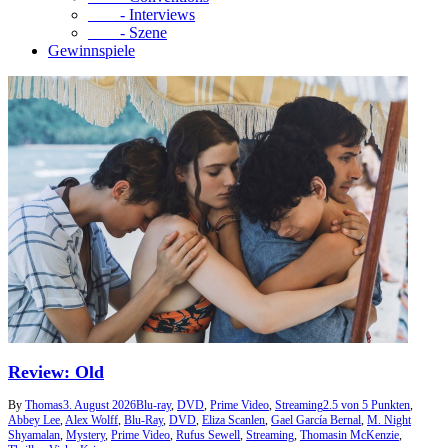
- Interviews
- Szene
Gewinnspiele
Review: Old
By
Thomas
3. August 2026
Blu-ray
,
DVD
,
Prime Video
,
Streaming
2.5 von 5 Punkten
,
Abbey Lee
,
Alex Wolff
,
Blu-Ray
,
DVD
,
Eliza Scanlen
,
Gael García Bernal
,
M. Night
Shyamalan
,
Mystery
,
Prime Video
,
Rufus Sewell
,
Streaming
,
Thomasin McKenzie
,