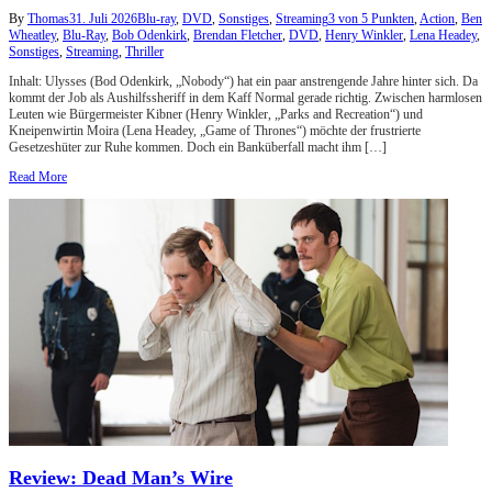
By
Thomas
31. Juli 2026
Blu-ray
,
DVD
,
Sonstiges
,
Streaming
3 von 5 Punkten
,
Action
,
Ben
Wheatley
,
Blu-Ray
,
Bob Odenkirk
,
Brendan Fletcher
,
DVD
,
Henry Winkler
,
Lena Headey
,
Sonstiges
,
Streaming
,
Thriller
Inhalt: Ulysses (Bod Odenkirk, „Nobody“) hat ein paar anstrengende Jahre hinter sich. Da
kommt der Job als Aushilfssheriff in dem Kaff Normal gerade richtig. Zwischen harmlosen
Leuten wie Bürgermeister Kibner (Henry Winkler, „Parks and Recreation“) und
Kneipenwirtin Moira (Lena Headey, „Game of Thrones“) möchte der frustrierte
Gesetzeshüter zur Ruhe kommen. Doch ein Banküberfall macht ihm […]
Read More
Review: Dead Man’s Wire