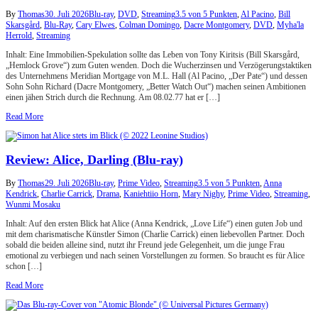
By
Thomas
30. Juli 2026
Blu-ray
,
DVD
,
Streaming
3.5 von 5 Punkten
,
Al Pacino
,
Bill
Skarsgård
,
Blu-Ray
,
Cary Elwes
,
Colman Domingo
,
Dacre Montgomery
,
DVD
,
Myha'la
Herrold
,
Streaming
Inhalt: Eine Immobilien-Spekulation sollte das Leben von Tony Kiritsis (Bill Skarsgård,
„Hemlock Grove“) zum Guten wenden. Doch die Wucherzinsen und Verzögerungstaktiken
des Unternehmens Meridian Mortgage von M.L. Hall (Al Pacino, „Der Pate“) und dessen
Sohn Sohn Richard (Dacre Montgomery, „Better Watch Out“) machen seinen Ambitionen
einen jähen Strich durch die Rechnung. Am 08.02.77 hat er […]
Read More
Review: Alice, Darling (Blu-ray)
By
Thomas
29. Juli 2026
Blu-ray
,
Prime Video
,
Streaming
3.5 von 5 Punkten
,
Anna
Kendrick
,
Charlie Carrick
,
Drama
,
Kaniehtiio Horn
,
Mary Nighy
,
Prime Video
,
Streaming
,
Wunmi Mosaku
Inhalt: Auf den ersten Blick hat Alice (Anna Kendrick, „Love Life“) einen guten Job und
mit dem charismatische Künstler Simon (Charlie Carrick) einen liebevollen Partner. Doch
sobald die beiden alleine sind, nutzt ihr Freund jede Gelegenheit, um die junge Frau
emotional zu verbiegen und nach seinen Vorstellungen zu formen. So braucht es für Alice
schon […]
Read More