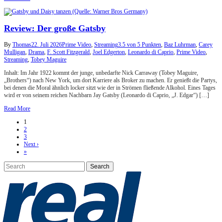
Review: Der große Gatsby
By
Thomas
22. Juli 2026
Prime Video
,
Streaming
3.5 von 5 Punkten
,
Baz Luhrman
,
Carey
Mulligan
,
Drama
,
F. Scott Fitzgerald
,
Joel Edgerton
,
Leonardo di Caprio
,
Prime Video
,
Streaming
,
Tobey Maguire
Inhalt: Im Jahr 1922 kommt der junge, unbedarfte Nick Carraway (Tobey Maguire,
„Brothers“) nach New York, um dort Karriere als Broker zu machen. Er genießt die Partys,
bei denen die Moral ähnlich locker sitzt wie der in Strömen fließende Alkohol. Eines Tages
wird er von seinem reichen Nachbarn Jay Gatsby (Leonardo di Caprio, „J. Edgar“) […]
Read More
1
2
3
Next ›
»