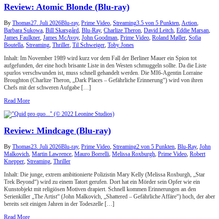
Review: Atomic Blonde (Blu-ray)
By
Thomas
27. Juli 2026
Blu-ray
,
Prime Video
,
Streaming
3.5 von 5 Punkten
,
Action
,
Barbara Sukowa
,
Bill Skarsgård
,
Blu-Ray
,
Charlize Theron
,
David Leitch
,
Eddie Marsan
,
James Faulkner
,
James McAvoy
,
John Goodman
,
Prime Video
,
Roland Møller
,
Sofia
Boutella
,
Streaming
,
Thriller
,
Til Schweiger
,
Toby Jones
Inhalt: Im November 1989 wird kurz vor dem Fall der Berliner Mauer ein Spion tot
aufgefunden, der eine hoch brisante Liste in den Westen schmuggeln sollte. Da die Liste
spurlos verschwunden ist, muss schnell gehandelt werden. Die MI6-Agentin Lorraine
Broughton (Charlize Theron, „Dark Places – Gefährliche Erinnerung“) wird von ihren
Chefs mit der schweren Aufgabe […]
Read More
Review: Mindcage (Blu-ray)
By
Thomas
23. Juli 2026
Blu-ray
,
Prime Video
,
Streaming
2 von 5 Punkten
,
Blu-Ray
,
John
Malkovich
,
Martin Lawrence
,
Mauro Borrelli
,
Melissa Roxburgh
,
Prime Video
,
Robert
Knepper
,
Streaming
,
Thriller
Inhalt: Die junge, extrem ambitionierte Polizistin Mary Kelly (Melissa Roxburgh, „Star
Trek Beyond“) wird zu einem Tatort gerufen. Dort hat ein Mörder sein Opfer wie ein
Kunstobjekt mit religiösen Motiven drapiert. Schnell kommen Erinnerungen an den
Serienkiller „The Artist“ (John Malkovich, „Shattered – Gefährliche Affäre“) hoch, der aber
bereits seit einigen Jahren in der Todeszelle […]
Read More