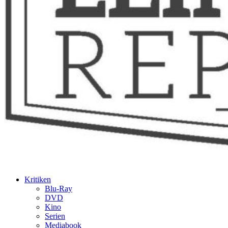
Kritiken
Blu-Ray
DVD
Kino
Serien
Mediabook