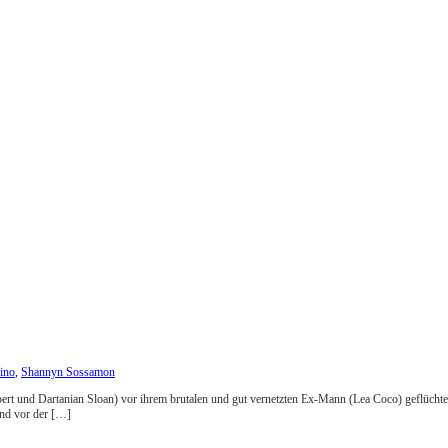
ino
,
Shannyn Sossamon
t und Dartanian Sloan) vor ihrem brutalen und gut vernetzten Ex-Mann (Lea Coco) geflüchtet
und vor der […]