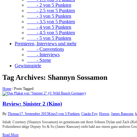
- 2 von 5 Punkten
- 2.5 von 5 Punkten
- 3 von 5 Punkten
- 3.5 von 5 Punkten
- 4 von 5 Punkten
- 4.5 von 5 Punkten
- 5 von 5 Punkten
Premieren, Interviews und mehr
- Conventions
- Interviews
- Szene
Gewinnspiele
Tag Archives:
Shannyn Sossamon
Home
/
Posts Tagged:
Review: Sinister 2 (Kino)
By
Thomas
17. September 2015
Kino
3 von 5 Punkten
,
Ciarán Foy
,
Horror
,
James Ransone
,
k
Inhalt: Courtney (Shannyn Sossamon) ist gemeinsam mit ihren Söhnen Dylan und Zach (Rober
Polizeidienst tätige Deputy So & So (James Ransone) steht bald aus einem ganz anderen Gr
Read More