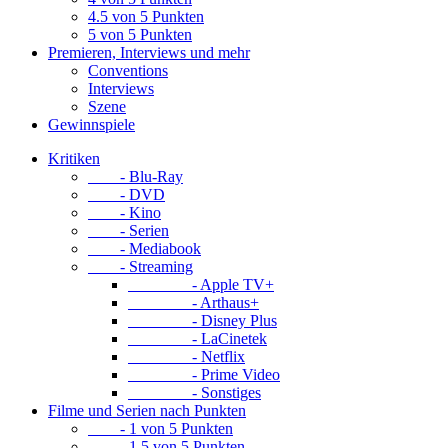
4.5 von 5 Punkten
5 von 5 Punkten
Premieren, Interviews und mehr
Conventions
Interviews
Szene
Gewinnspiele
Kritiken
- Blu-Ray
- DVD
- Kino
- Serien
- Mediabook
- Streaming
- Apple TV+
- Arthaus+
- Disney Plus
- LaCinetek
- Netflix
- Prime Video
- Sonstiges
Filme und Serien nach Punkten
- 1 von 5 Punkten
- 1.5 von 5 Punkten