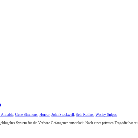
)
 Annable
,
Gene Simmons
,
Horror
,
John Stockwell
,
Seth Rollins
,
Wesley Snipes
geklügeltes System für die Verhöre Gefangener entwickelt. Nach einer privaten Tragödie hat er