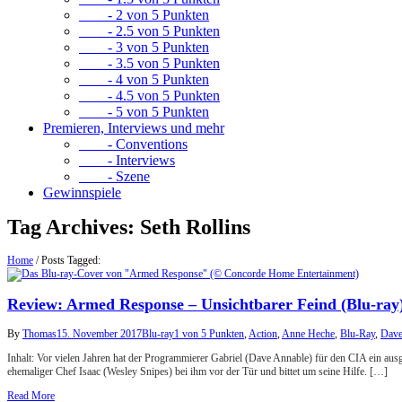
- 2 von 5 Punkten
- 2.5 von 5 Punkten
- 3 von 5 Punkten
- 3.5 von 5 Punkten
- 4 von 5 Punkten
- 4.5 von 5 Punkten
- 5 von 5 Punkten
Premieren, Interviews und mehr
- Conventions
- Interviews
- Szene
Gewinnspiele
Tag Archives:
Seth Rollins
Home
/
Posts Tagged:
Review: Armed Response – Unsichtbarer Feind (Blu-ray
By
Thomas
15. November 2017
Blu-ray
1 von 5 Punkten
,
Action
,
Anne Heche
,
Blu-Ray
,
Dave
Inhalt: Vor vielen Jahren hat der Programmierer Gabriel (Dave Annable) für den CIA ein aus
ehemaliger Chef Isaac (Wesley Snipes) bei ihm vor der Tür und bittet um seine Hilfe. […]
Read More