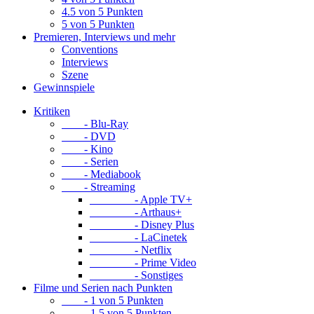
4.5 von 5 Punkten
5 von 5 Punkten
Premieren, Interviews und mehr
Conventions
Interviews
Szene
Gewinnspiele
Kritiken
- Blu-Ray
- DVD
- Kino
- Serien
- Mediabook
- Streaming
- Apple TV+
- Arthaus+
- Disney Plus
- LaCinetek
- Netflix
- Prime Video
- Sonstiges
Filme und Serien nach Punkten
- 1 von 5 Punkten
- 1.5 von 5 Punkten