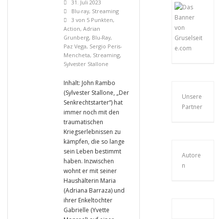
31. Juli 2023
Blu-ray
,
Streaming
3 von 5 Punkten
,
Action
,
Adrian
Grunberg
,
Blu-Ray
,
Paz Vega
,
Sergio Peris-
Mencheta
,
Streaming
,
Sylvester Stallone
Inhalt: John Rambo
(Sylvester Stallone, „Der
Unsere
Senkrechtstarter“) hat
Partner
immer noch mit den
traumatischen
Kriegserlebnissen zu
kämpfen, die so lange
sein Leben bestimmt
Autore
haben. Inzwischen
n
wohnt er mit seiner
Haushälterin Maria
(Adriana Barraza) und
ihrer Enkeltochter
Gabrielle (Yvette