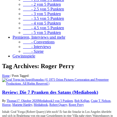
- 2 von 5 Punkten
- 2.5 von 5 Punkten
- 3 von 5 Punkten
- 3.5 von 5 Punkten
- 4 von 5 Punkten
- 4.5 von 5 Punkten
- 5 von 5 Punkten
Premieren, Interviews und mehr
- Conventions
- Interviews
- Szene
Gewinnspiele
Tag Archives:
Roger Perry
Home
/
Posts Tagged:
Review: Die 7 Pranken des Satans (Mediabook)
By
Thomas
17. Oktober 2020
Mediabook
3 von 5 Punkten
,
Bob Kelljan
,
Craig T. Nelson
,
Horror
,
Mariette Hartley
,
Mediabook
,
Robert Quarry
,
Roger Perry
Inhalt: Graf Yorga (Robert Quarry) lebt noch! Er hat die Attacke in Los Angeles überlebt
und sich in Begleitung von ein paar Gespielinnen in eine Villa nahe eines Waisenhauses in