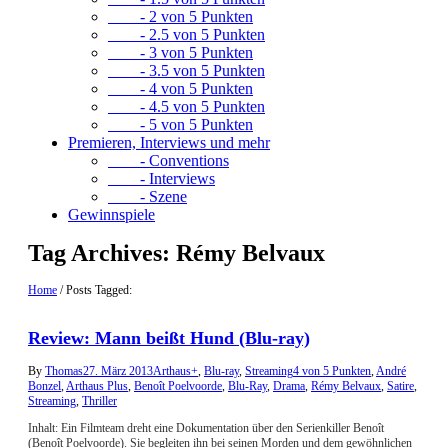
- 2 von 5 Punkten
- 2.5 von 5 Punkten
- 3 von 5 Punkten
- 3.5 von 5 Punkten
- 4 von 5 Punkten
- 4.5 von 5 Punkten
- 5 von 5 Punkten
Premieren, Interviews und mehr
- Conventions
- Interviews
- Szene
Gewinnspiele
Tag Archives:
Rémy Belvaux
Home
/
Posts Tagged:
Review: Mann beißt Hund (Blu-ray)
By
Thomas
27. März 2013
Arthaus+
,
Blu-ray
,
Streaming
4 von 5 Punkten
,
André
Bonzel
,
Arthaus Plus
,
Benoît Poelvoorde
,
Blu-Ray
,
Drama
,
Rémy Belvaux
,
Satire
,
Streaming
,
Thriller
Inhalt: Ein Filmteam dreht eine Dokumentation über den Serienkiller Benoît
(Benoît Poelvoorde). Sie begleiten ihn bei seinen Morden und dem gewöhnlichen