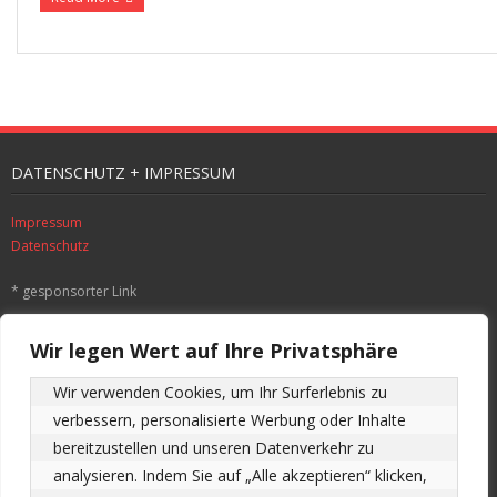
DATENSCHUTZ + IMPRESSUM
Impressum
Datenschutz
* gesponsorter Link
SUCHE
Wir legen Wert auf Ihre Privatsphäre
Wir verwenden Cookies, um Ihr Surferlebnis zu 
verbessern, personalisierte Werbung oder Inhalte 
ALLE BEITRÄGE DER SEITE CHRONOLOGISCH
bereitzustellen und unseren Datenverkehr zu 
analysieren. Indem Sie auf „Alle akzeptieren“ klicken, 
Alle