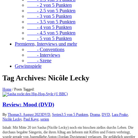
- 2 von 5 Punkten
- 2.5 von 5 Punkten
- 3 von 5 Punkten
- 3.5 von 5 Punkten
- 4 von 5 Punkten
- 4.5 von 5 Punkten
- 5 von 5 Punkten
Premieren, Interviews und mehr
- Conventions
- Interviews
- Szene
Gewinnspiele
Tag Archives:
Nicôle Lecky
Home
/
Posts Tagged:
Review: Mood (DVD)
By
Thomas
3. August 2023
DVD
,
Serien
3.5 von 5 Punkten
,
Drama
,
DVD
,
Lara Peake
,
Nicôle Lecky
,
Paul Kaye
,
serien
Inhalt: Mit Mitte 20 irrt Sasha (Nicôle Lecky) noch ein bisschen ziellos durchs Leben. Die
durchaus begabte Sängerin, die ihren Alltag am liebsten mit Kiffen und Feiern verbringt,
wurde gerade von Jugendliebe Anton (Jordan Duvigneau) verlassen. Ihr gefährlich unreifer