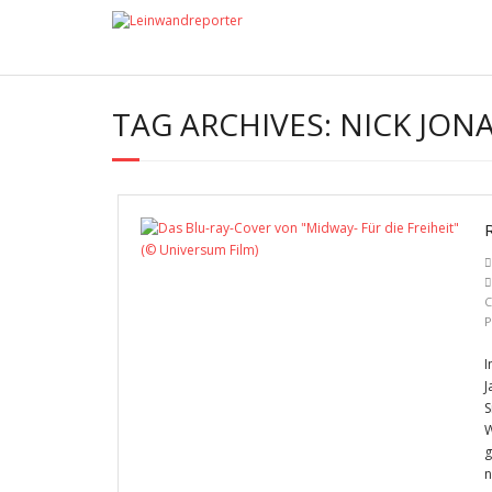
TAG ARCHIVES:
NICK JON
C
P
I
J
S
W
g
n