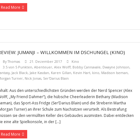
Read More
REVIEW: JUMANJI – WILLKOMMEN IM DSCHUNGEL (KINO)
By
Thomas
21. Dezember 2017
Kino
3.5 von 5 Punkten
,
Abenteuer
,
Alex Wolff
,
Bobby Cannavale
,
Dwayne Johnson
,
antasy
,
Jack Black
,
Jake Kasdan
,
Karen Gillan
,
Kevin Hart
,
kino
,
Madison Iseman
,
organ Turner
,
Nick Jonas
,
Ser'Darius Blain
nhalt: Aus den unterschiedlichsten Gründen werden der Nerd Spencer (Alex
olff, „My Friend Dahmer“), die hübsche Cheerleaderin Bethany (Madison
seman), das Sport-Ass Fridge (Ser’Darius Blain) und die Streberin Martha
Morgan Turner) an ihrer Schule zum Nachsitzen verurteilt. Als Bestrafung
üssen sie den vermüllten Keller des Gebäudes ausmisten. Dabei entdecken
ie eine alte Spielkonsole, in der […]
Read More