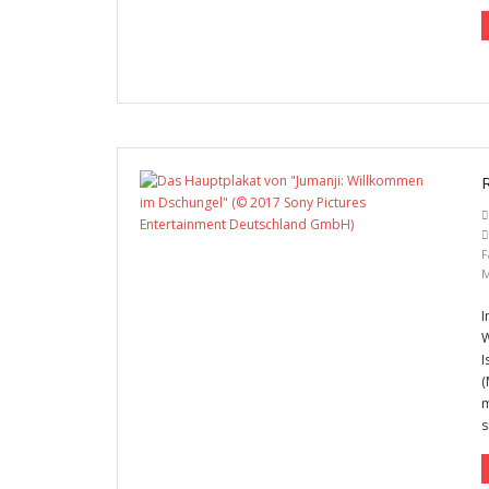
F
M
I
W
I
(
m
s