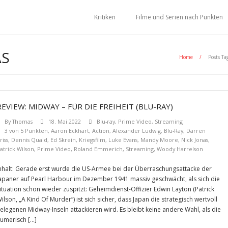
Kritiken
Filme und Serien nach Punkten
AS
Home
/
Posts Ta
REVIEW: MIDWAY – FÜR DIE FREIHEIT (BLU-RAY)
By
Thomas
18. Mai 2022
Blu-ray
,
Prime Video
,
Streaming
3 von 5 Punkten
,
Aaron Eckhart
,
Action
,
Alexander Ludwig
,
Blu-Ray
,
Darren
riss
,
Dennis Quaid
,
Ed Skrein
,
Kriegsfilm
,
Luke Evans
,
Mandy Moore
,
Nick Jonas
,
atrick Wilson
,
Prime Video
,
Roland Emmerich
,
Streaming
,
Woody Harrelson
nhalt: Gerade erst wurde die US-Armee bei der Überraschungsattacke der
apaner auf Pearl Harbour im Dezember 1941 massiv geschwächt, als sich die
ituation schon wieder zuspitzt: Geheimdienst-Offizier Edwin Layton (Patrick
ilson, „A Kind Of Murder“) ist sich sicher, dass Japan die strategisch wertvoll
elegenen Midway-Inseln attackieren wird. Es bleibt keine andere Wahl, als die
umerisch […]