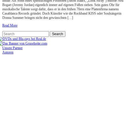
Inhalt: Als Sohn eines spielsüchtigen Postboten (Jason Isaacs, „Look Away“) musste Neil
Bogart (Jeremy Jordan) eigentlich immer auf eigenen Füßen stehen. Sein gutes Ohr für
musikalische Talente sorgt dafür, dass er in den frühen 70ern eine Plattenfirma namens
Casablanca Records gründet. Doch Künstler wie die Rockband KISS oder Soulsängerin
Donna Summer bringen nicht den gewünschten […]
Read More
Unsere Partner
Autoren