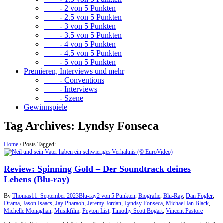
- 2 von 5 Punkten
- 2.5 von 5 Punkten
- 3 von 5 Punkten
- 3.5 von 5 Punkten
- 4 von 5 Punkten
- 4.5 von 5 Punkten
- 5 von 5 Punkten
Premieren, Interviews und mehr
- Conventions
- Interviews
- Szene
Gewinnspiele
Tag Archives:
Lyndsy Fonseca
Home
/
Posts Tagged:
Review: Spinning Gold – Der Soundtrack deines
Lebens (Blu-ray)
By
Thomas
11. September 2023
Blu-ray
2 von 5 Punkten
,
Biografie
,
Blu-Ray
,
Dan Fogler
,
Drama
,
Jason Isaacs
,
Jay Pharaoh
,
Jeremy Jordan
,
Lyndsy Fonseca
,
Michael Ian Black
,
Michelle Monaghan
,
Musikfilm
,
Peyton List
,
Timothy Scott Bogart
,
Vincent Pastore