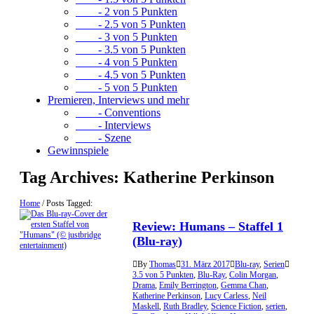
- 2 von 5 Punkten
- 2.5 von 5 Punkten
- 3 von 5 Punkten
- 3.5 von 5 Punkten
- 4 von 5 Punkten
- 4.5 von 5 Punkten
- 5 von 5 Punkten
Premieren, Interviews und mehr
- Conventions
- Interviews
- Szene
Gewinnspiele
Tag Archives:
Katherine Perkinson
Home
/
Posts Tagged:
Review: Humans – Staffel 1
(Blu-ray)
By
Thomas
31. März 2017
Blu-ray
,
Serien
3.5 von 5 Punkten
,
Blu-Ray
,
Colin Morgan
,
Drama
,
Emily Berrington
,
Gemma Chan
,
Katherine Perkinson
,
Lucy Carless
,
Neil
Maskell
,
Ruth Bradley
,
Science Fiction
,
serien
,