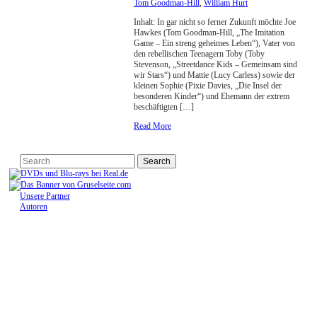
Tom Goodman-Hill
,
William Hurt
Inhalt: In gar nicht so ferner Zukunft möchte Joe
Hawkes (Tom Goodman-Hill, „The Imitation
Game – Ein streng geheimes Leben“), Vater von
den rebellischen Teenagern Toby (Toby
Stevenson, „Streetdance Kids – Gemeinsam sind
wir Stars“) und Mattie (Lucy Carless) sowie der
kleinen Sophie (Pixie Davies, „Die Insel der
besonderen Kinder“) und Ehemann der extrem
beschäftigten […]
Read More
Unsere Partner
Autoren