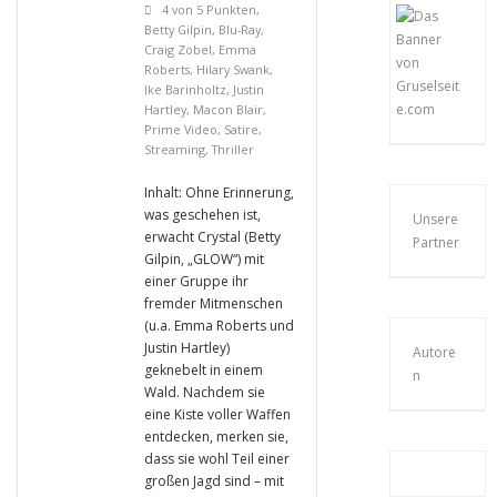
4 von 5 Punkten
,
Betty Gilpin
,
Blu-Ray
,
Craig Zobel
,
Emma
Roberts
,
Hilary Swank
,
Ike Barinholtz
,
Justin
Hartley
,
Macon Blair
,
Prime Video
,
Satire
,
Streaming
,
Thriller
Inhalt: Ohne Erinnerung,
was geschehen ist,
Unsere
erwacht Crystal (Betty
Partner
Gilpin, „GLOW“) mit
einer Gruppe ihr
fremder Mitmenschen
(u.a. Emma Roberts und
Justin Hartley)
Autore
geknebelt in einem
n
Wald. Nachdem sie
eine Kiste voller Waffen
entdecken, merken sie,
dass sie wohl Teil einer
großen Jagd sind – mit