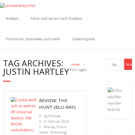
Kritiken
Filme und Serien nach Punkten
Premieren, Interviews und mehr
Gewinnspiele
TAG ARCHIVES:
Home
/
JUSTIN HARTLEY
Posts Tagged:
REVIEW: THE
HUNT (BLU-RAY)
By
Thomas
9. Februar 2025
Blu-ray
,
Prime
Video
,
Streaming