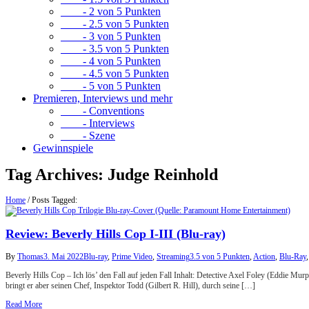
- 2 von 5 Punkten
- 2.5 von 5 Punkten
- 3 von 5 Punkten
- 3.5 von 5 Punkten
- 4 von 5 Punkten
- 4.5 von 5 Punkten
- 5 von 5 Punkten
Premieren, Interviews und mehr
- Conventions
- Interviews
- Szene
Gewinnspiele
Tag Archives:
Judge Reinhold
Home
/
Posts Tagged:
Review: Beverly Hills Cop I-III (Blu-ray)
By
Thomas
3. Mai 2022
Blu-ray
,
Prime Video
,
Streaming
3.5 von 5 Punkten
,
Action
,
Blu-Ray
Beverly Hills Cop – Ich lös’ den Fall auf jeden Fall Inhalt: Detective Axel Foley (Eddie Murph
bringt er aber seinen Chef, Inspektor Todd (Gilbert R. Hill), durch seine […]
Read More