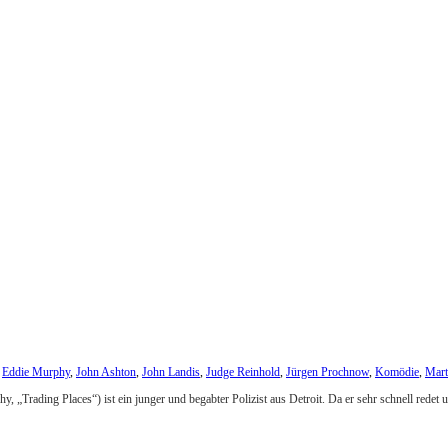
,
Eddie Murphy
,
John Ashton
,
John Landis
,
Judge Reinhold
,
Jürgen Prochnow
,
Komödie
,
Mart
y, „Trading Places“) ist ein junger und begabter Polizist aus Detroit. Da er sehr schnell redet 