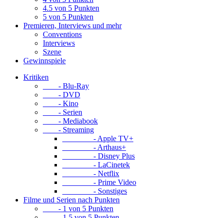
4.5 von 5 Punkten
5 von 5 Punkten
Premieren, Interviews und mehr
Conventions
Interviews
Szene
Gewinnspiele
Kritiken
- Blu-Ray
- DVD
- Kino
- Serien
- Mediabook
- Streaming
- Apple TV+
- Arthaus+
- Disney Plus
- LaCinetek
- Netflix
- Prime Video
- Sonstiges
Filme und Serien nach Punkten
- 1 von 5 Punkten
- 1.5 von 5 Punkten